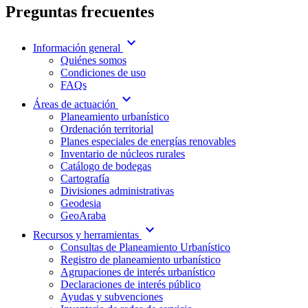
Preguntas frecuentes
expand_more
Información general
Quiénes somos
Condiciones de uso
FAQs
expand_more
Áreas de actuación
Planeamiento urbanístico
Ordenación territorial
Planes especiales de energías renovables
Inventario de núcleos rurales
Catálogo de bodegas
Cartografía
Divisiones administrativas
Geodesia
GeoAraba
expand_more
Recursos y herramientas
Consultas de Planeamiento Urbanístico
Registro de planeamiento urbanístico
Agrupaciones de interés urbanístico
Declaraciones de interés público
Ayudas y subvenciones