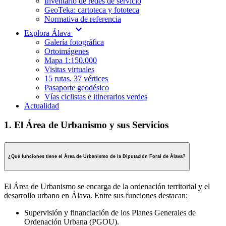
Inventario de redes de servicio
GeoTeka: cartoteca y fototeca
Normativa de referencia
expand_more
Explora Álava
Galería fotográfica
Ortoimágenes
Mapa 1:150.000
Visitas virtuales
15 rutas, 37 vértices
Pasaporte geodésico
Vías ciclistas e itinerarios verdes
Actualidad
1. El Área de Urbanismo y sus Servicios
¿Qué funciones tiene el Área de Urbanismo de la Diputación Foral de Álava?
El Área de Urbanismo se encarga de la ordenación territorial y el
desarrollo urbano en Álava. Entre sus funciones destacan:
Supervisión y financiación de los Planes Generales de
Ordenación Urbana (PGOU).