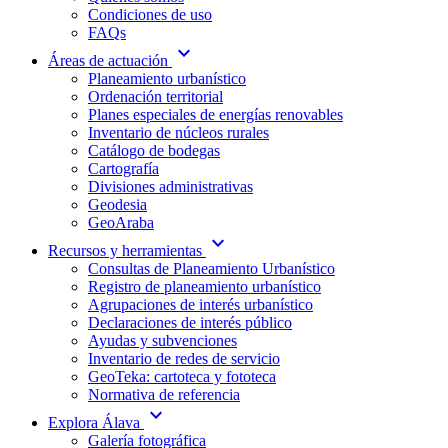
Condiciones de uso
FAQs
expand_more
Áreas de actuación
Planeamiento urbanístico
Ordenación territorial
Planes especiales de energías renovables
Inventario de núcleos rurales
Catálogo de bodegas
Cartografía
Divisiones administrativas
Geodesia
GeoAraba
expand_more
Recursos y herramientas
Consultas de Planeamiento Urbanístico
Registro de planeamiento urbanístico
Agrupaciones de interés urbanístico
Declaraciones de interés público
Ayudas y subvenciones
Inventario de redes de servicio
GeoTeka: cartoteca y fototeca
Normativa de referencia
expand_more
Explora Álava
Galería fotográfica