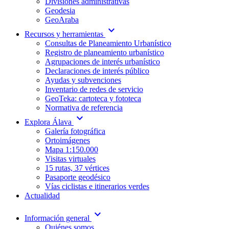
Divisiones administrativas
Geodesia
GeoAraba
expand_more
Recursos y herramientas
Consultas de Planeamiento Urbanístico
Registro de planeamiento urbanístico
Agrupaciones de interés urbanístico
Declaraciones de interés público
Ayudas y subvenciones
Inventario de redes de servicio
GeoTeka: cartoteca y fototeca
Normativa de referencia
expand_more
Explora Álava
Galería fotográfica
Ortoimágenes
Mapa 1:150.000
Visitas virtuales
15 rutas, 37 vértices
Pasaporte geodésico
Vías ciclistas e itinerarios verdes
Actualidad
expand_more
Información general
Quiénes somos