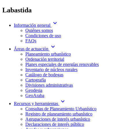
Labastida
expand_more
Información general
Quiénes somos
Condiciones de uso
FAQs
expand_more
Áreas de actuación
Planeamiento urbanístico
Ordenación territorial
Planes especiales de energías renovables
Inventario de núcleos rurales
Catálogo de bodegas
Cartografía
Divisiones administrativas
Geodesia
GeoAraba
expand_more
Recursos y herramientas
Consultas de Planeamiento Urbanístico
Registro de planeamiento urbanístico
Agrupaciones de interés urbanístico
Declaraciones de interés público