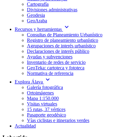
Cartografía
Divisiones administrativas
Geodesia
GeoAraba
expand_more
Recursos y herramientas
Consultas de Planeamiento Urbanístico
Registro de planeamiento urbanístico
Agrupaciones de interés urbanístico
Declaraciones de interés público
Ayudas y subvenciones
Inventario de redes de servicio
GeoTeka: cartoteca y fototeca
Normativa de referencia
expand_more
Explora Álava
Galería fotográfica
Ortoimágenes
Mapa 1:150.000
Visitas virtuales
15 rutas, 37 vértices
Pasaporte geodésico
Vías ciclistas e itinerarios verdes
Actualidad