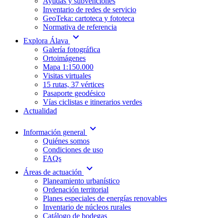
Ayudas y subvenciones
Inventario de redes de servicio
GeoTeka: cartoteca y fototeca
Normativa de referencia
expand_more
Explora Álava
Galería fotográfica
Ortoimágenes
Mapa 1:150.000
Visitas virtuales
15 rutas, 37 vértices
Pasaporte geodésico
Vías ciclistas e itinerarios verdes
Actualidad
expand_more
Información general
Quiénes somos
Condiciones de uso
FAQs
expand_more
Áreas de actuación
Planeamiento urbanístico
Ordenación territorial
Planes especiales de energías renovables
Inventario de núcleos rurales
Catálogo de bodegas