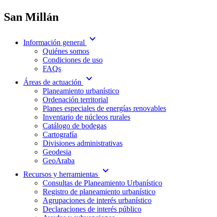
San Millán
expand_more
Información general
Quiénes somos
Condiciones de uso
FAQs
expand_more
Áreas de actuación
Planeamiento urbanístico
Ordenación territorial
Planes especiales de energías renovables
Inventario de núcleos rurales
Catálogo de bodegas
Cartografía
Divisiones administrativas
Geodesia
GeoAraba
expand_more
Recursos y herramientas
Consultas de Planeamiento Urbanístico
Registro de planeamiento urbanístico
Agrupaciones de interés urbanístico
Declaraciones de interés público