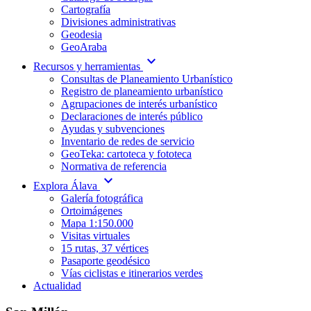
Cartografía
Divisiones administrativas
Geodesia
GeoAraba
expand_more
Recursos y herramientas
Consultas de Planeamiento Urbanístico
Registro de planeamiento urbanístico
Agrupaciones de interés urbanístico
Declaraciones de interés público
Ayudas y subvenciones
Inventario de redes de servicio
GeoTeka: cartoteca y fototeca
Normativa de referencia
expand_more
Explora Álava
Galería fotográfica
Ortoimágenes
Mapa 1:150.000
Visitas virtuales
15 rutas, 37 vértices
Pasaporte geodésico
Vías ciclistas e itinerarios verdes
Actualidad