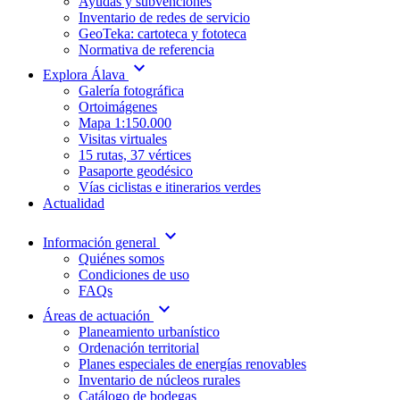
Ayudas y subvenciones
Inventario de redes de servicio
GeoTeka: cartoteca y fototeca
Normativa de referencia
expand_more
Explora Álava
Galería fotográfica
Ortoimágenes
Mapa 1:150.000
Visitas virtuales
15 rutas, 37 vértices
Pasaporte geodésico
Vías ciclistas e itinerarios verdes
Actualidad
expand_more
Información general
Quiénes somos
Condiciones de uso
FAQs
expand_more
Áreas de actuación
Planeamiento urbanístico
Ordenación territorial
Planes especiales de energías renovables
Inventario de núcleos rurales
Catálogo de bodegas