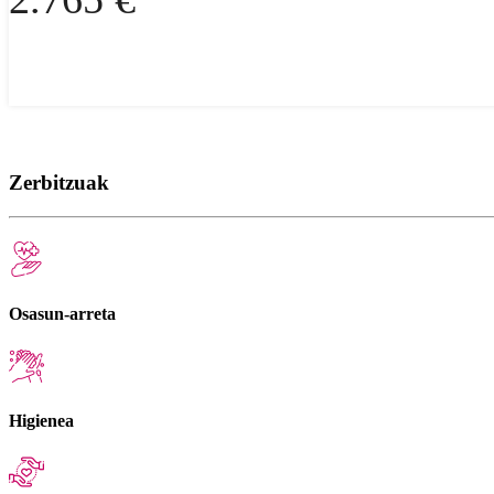
Zerbitzuak
Osasun-arreta
Higienea