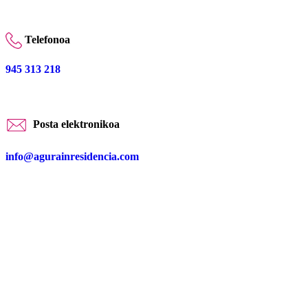
Telefonoa
945 313 218
Posta elektronikoa
info@agurainresidencia.com