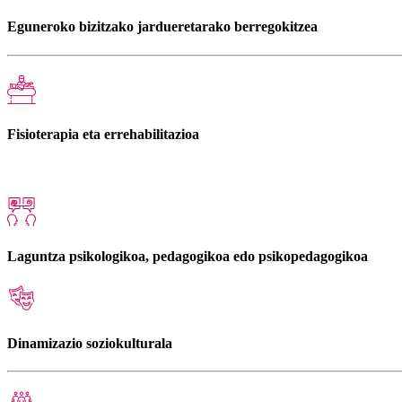
Eguneroko bizitzako jardueretarako berregokitzea
Fisioterapia eta errehabilitazioa
Laguntza psikologikoa, pedagogikoa edo psikopedagogikoa
Dinamizazio soziokulturala