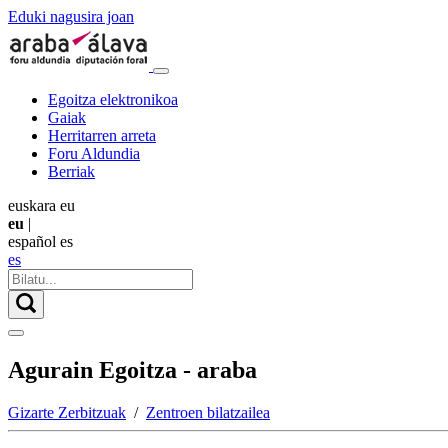
Eduki nagusira joan
Egoitza elektronikoa
Gaiak
Herritarren arreta
Foru Aldundia
Berriak
euskara
eu
eu
|
español
es
es
Agurain Egoitza - araba
Gizarte Zerbitzuak
/
Zentroen bilatzailea