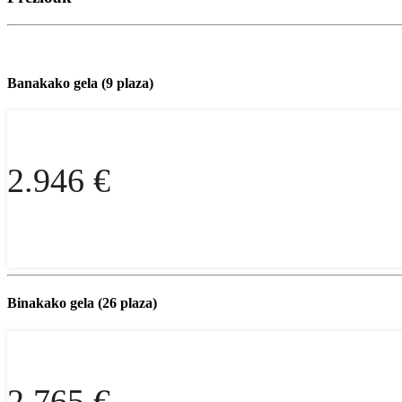
Banakako gela (9 plaza)
2.946 €
Binakako gela (26 plaza)
2.765 €