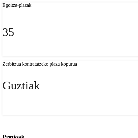
Egoitza-plazak
35
Zerbitzua kontratatzeko plaza kopurua
Guztiak
Prezioak