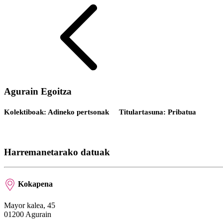
Agurain Egoitza
Kolektiboak: Adineko pertsonak
Titulartasuna: Pribatua
Harremanetarako datuak
Kokapena
Mayor kalea, 45
01200 Agurain