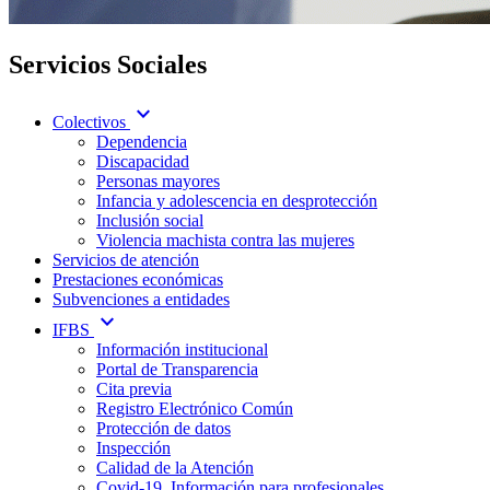
Servicios Sociales
expand_more
Colectivos
Dependencia
Discapacidad
Personas mayores
Infancia y adolescencia en desprotección
Inclusión social
Violencia machista contra las mujeres
Servicios de atención
Prestaciones económicas
Subvenciones a entidades
expand_more
IFBS
Información institucional
Portal de Transparencia
Cita previa
Registro Electrónico Común
Protección de datos
Inspección
Calidad de la Atención
Covid-19. Información para profesionales