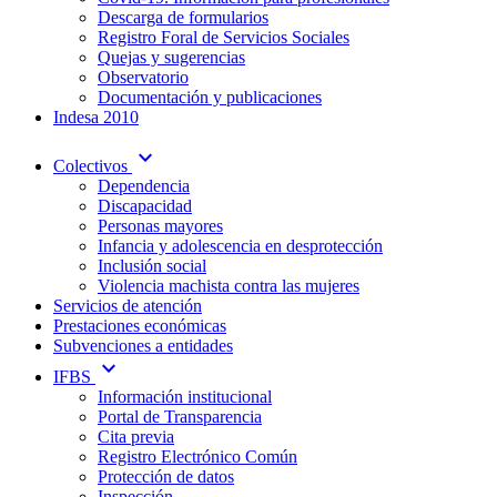
Descarga de formularios
Registro Foral de Servicios Sociales
Quejas y sugerencias
Observatorio
Documentación y publicaciones
Indesa 2010
expand_more
Colectivos
Dependencia
Discapacidad
Personas mayores
Infancia y adolescencia en desprotección
Inclusión social
Violencia machista contra las mujeres
Servicios de atención
Prestaciones económicas
Subvenciones a entidades
expand_more
IFBS
Información institucional
Portal de Transparencia
Cita previa
Registro Electrónico Común
Protección de datos
Inspección