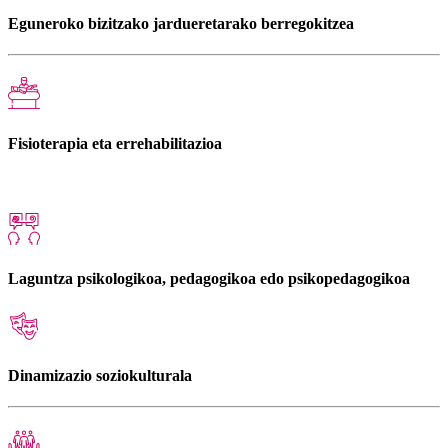
Eguneroko bizitzako jardueretarako berregokitzea
Fisioterapia eta errehabilitazioa
Laguntza psikologikoa, pedagogikoa edo psikopedagogikoa
Dinamizazio soziokulturala