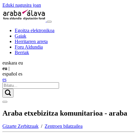
Eduki nagusira joan
Egoitza elektronikoa
Gaiak
Herritarren arreta
Foru Aldundia
Berriak
euskara
eu
eu
|
español
es
es
Araba etxebizitza komunitarioa - araba
Gizarte Zerbitzuak
/
Zentroen bilatzailea