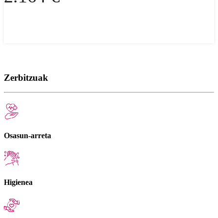
Zerbitzuak
Osasun-arreta
Higienea