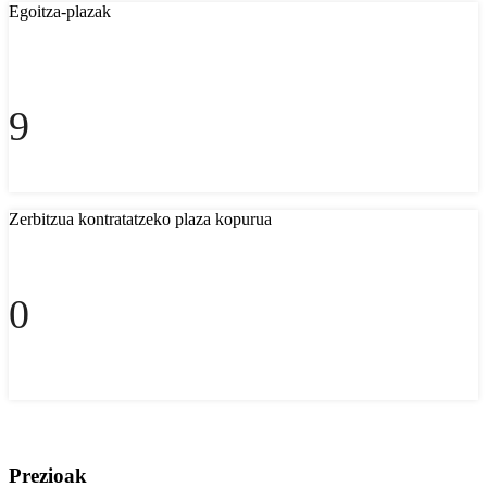
Egoitza-plazak
9
Zerbitzua kontratatzeko plaza kopurua
0
Prezioak