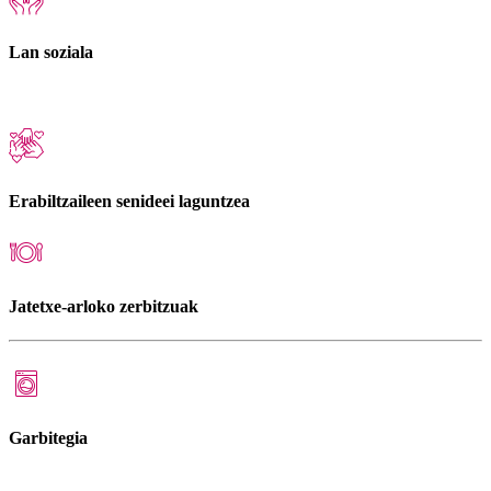
Lan soziala
Erabiltzaileen senideei laguntzea
Jatetxe-arloko zerbitzuak
Garbitegia