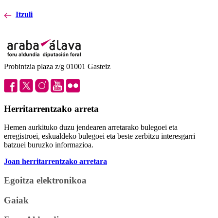
Itzuli
Probintzia plaza z/g 01001 Gasteiz
Herritarrentzako arreta
Hemen aurkituko duzu jendearen arretarako bulegoei eta
erregistroei, eskualdeko bulegoei eta beste zerbitzu interesgarri
batzuei buruzko informazioa.
Joan herritarrentzako arretara
Egoitza elektronikoa
Gaiak