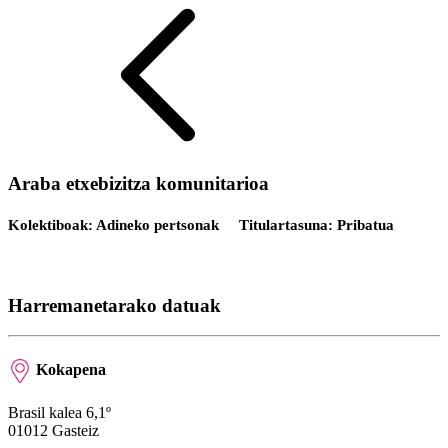
Araba etxebizitza komunitarioa
Kolektiboak: Adineko pertsonak
Titulartasuna: Pribatua
Harremanetarako datuak
Kokapena
Brasil kalea 6,1º
01012 Gasteiz