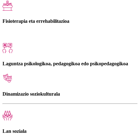
Fisioterapia eta errehabilitazioa
Laguntza psikologikoa, pedagogikoa edo psikopedagogikoa
Dinamizazio soziokulturala
Lan soziala