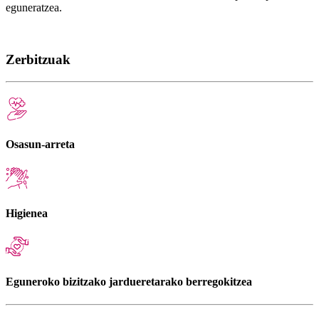
eguneratzea.
Zerbitzuak
Osasun-arreta
Higienea
Eguneroko bizitzako jardueretarako berregokitzea