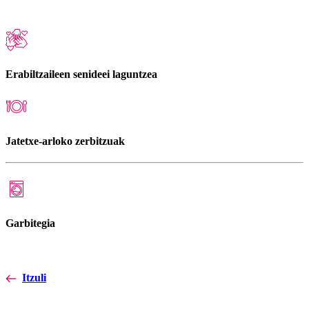
Erabiltzaileen senideei laguntzea
Jatetxe-arloko zerbitzuak
Garbitegia
Itzuli