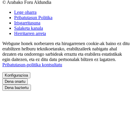
© Arabako Foru Aldundia
Lege oharra
Pribatutasun Politika
Irisgarritasuna
Salaketa kanala
Herritarren arreta
Webgune honek norberaren eta hirugarrenen cookie-ak baino ez ditu
erabiltzen helburu teknikoetarako, erabiltzaileek nabigatu ahal
dezaten eta ondorengo sarbideak erraztu eta erabilera estatistikak
egin daitezen, eta ez ditu datu pertsonalak biltzen ez lagatzen.
Pribatutasun-politika kontsultatu
Konfigurazioa
Dena onartu
Dena baztertu