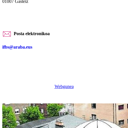
01007 Gasteiz
Posta elektronikoa
ifbs@araba.eus
Webgunea