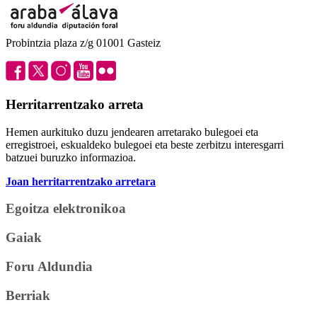
Probintzia plaza z/g 01001 Gasteiz
Herritarrentzako arreta
Hemen aurkituko duzu jendearen arretarako bulegoei eta
erregistroei, eskualdeko bulegoei eta beste zerbitzu interesgarri
batzuei buruzko informazioa.
Joan herritarrentzako arretara
Egoitza elektronikoa
Gaiak
Foru Aldundia
Berriak