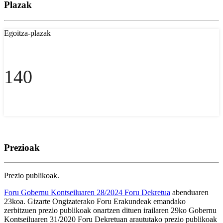
Plazak
Egoitza-plazak
140
Prezioak
Prezio publikoak.
Foru Gobernu Kontseiluaren 28/2024 Foru Dekretua
abenduaren
23koa. Gizarte Ongizaterako Foru Erakundeak emandako
zerbitzuen prezio publikoak onartzen dituen irailaren 29ko Gobernu
Kontseiluaren 31/2020 Foru Dekretuan araututako prezio publikoak