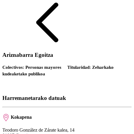
Ariznabarra Egoitza
Colectivos: Personas mayores
Titularidad: Zeharkako
kudeaketako publikoa
Harremanetarako datuak
Kokapena
Teodoro González de Zárate kalea, 14