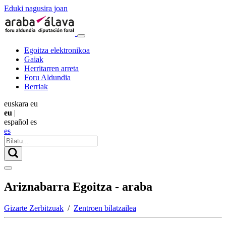
Eduki nagusira joan
Egoitza elektronikoa
Gaiak
Herritarren arreta
Foru Aldundia
Berriak
euskara
eu
eu
|
español
es
es
Ariznabarra Egoitza - araba
Gizarte Zerbitzuak
/
Zentroen bilatzailea