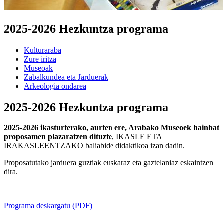
2025-2026 Hezkuntza programa
Kulturaraba
Zure iritza
Museoak
Zabalkundea eta Jarduerak
Arkeologia ondarea
2025-2026 Hezkuntza programa
2025-2026 ikasturterako, aurten ere, Arabako Museoek hainbat
proposamen plazaratzen dituzte
, IKASLE ETA
IRAKASLEENTZAKO baliabide didaktikoa izan dadin.
Proposatutako jarduera guztiak euskaraz eta gaztelaniaz eskaintzen
dira.
Programa deskargatu (PDF)