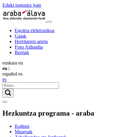
Eduki nagusira joan
Egoitza elektronikoa
Gaiak
Herritarren arreta
Foru Aldundia
Berriak
euskara
eu
eu
|
español
es
es
Hezkuntza programa - araba
Kultura
Museoak