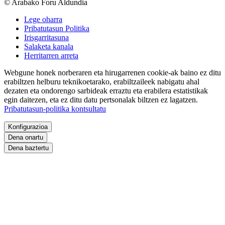
© Arabako Foru Aldundia
Lege oharra
Pribatutasun Politika
Irisgarritasuna
Salaketa kanala
Herritarren arreta
Webgune honek norberaren eta hirugarrenen cookie-ak baino ez ditu
erabiltzen helburu teknikoetarako, erabiltzaileek nabigatu ahal
dezaten eta ondorengo sarbideak erraztu eta erabilera estatistikak
egin daitezen, eta ez ditu datu pertsonalak biltzen ez lagatzen.
Pribatutasun-politika kontsultatu
Konfigurazioa
Dena onartu
Dena baztertu