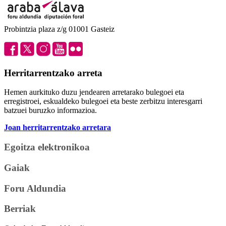
Probintzia plaza z/g 01001 Gasteiz
Herritarrentzako arreta
Hemen aurkituko duzu jendearen arretarako bulegoei eta
erregistroei, eskualdeko bulegoei eta beste zerbitzu interesgarri
batzuei buruzko informazioa.
Joan herritarrentzako arretara
Egoitza elektronikoa
Gaiak
Foru Aldundia
Berriak