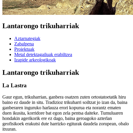
Lantarongo trikuharriak
Aztarnategiak
Zabalpena
Proiektuak
Metal detektagailuak erabiltzea
Izapide arkeologikoak
Lantarongo trikuharriak
La Lastra
Gaur egun, trikuharrian, ganbera osatzen zuten ortostatoetatik hiru
baino ez daude in situ. Tradizioz trikuharri soiltzat jo izan da, baina
ganberaren inguruko harlauza erori kopurua eta norantz ematen
duen ikusita, korridore bat egon zela pentsa daiteke. Tumuluaren
hondakin agerikorik ere ez dago, baina geroagoko azterlan
geofisikoek erakutsi dute harrizko egiturak daudela zorupean, obalo
itxuran.