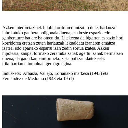
Azken interpretazioek hilobi korridoreduntzat jo dute, harlauza
inbrikatuko ganbera poligonala duena, eta beste espazio edo
ganberaurre bat ere ba omen du. Litekeena da bigarren espazio hori
korridorea eratzen zuten harlauzak lekualdatu izanaren emaitza
izatea, edo aparteko esparru izan zedin sortua izatea. Azken
hipotesia, kanpai formako zeramika zatiak agertu izanak bermatzen
duena, da garai kanpaniformeko zista bat izan daitekeela,
trikuharriaren tumuluan geroago egina.
Indusketa: Arbaiza, Vallejo, Lorianako markesa (1943) eta
Fernández de Medrano (1943 eta 1951)