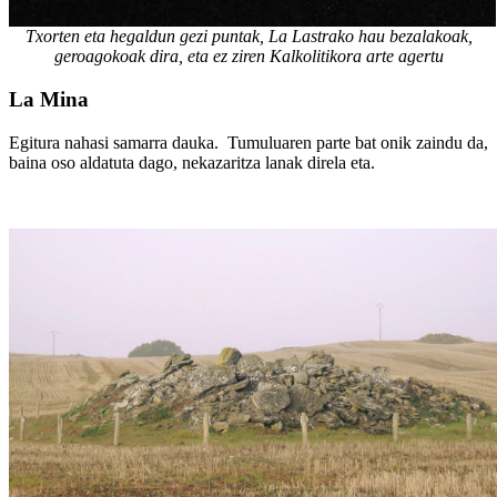
Txorten eta hegaldun gezi puntak, La Lastrako hau bezalakoak,
geroagokoak dira, eta ez ziren Kalkolitikora arte agertu
La Mina
Egitura nahasi samarra dauka. Tumuluaren parte bat onik zaindu da,
baina oso aldatuta dago, nekazaritza lanak direla eta.