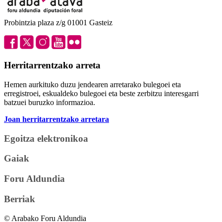
Probintzia plaza z/g 01001 Gasteiz
Herritarrentzako arreta
Hemen aurkituko duzu jendearen arretarako bulegoei eta
erregistroei, eskualdeko bulegoei eta beste zerbitzu interesgarri
batzuei buruzko informazioa.
Joan herritarrentzako arretara
Egoitza elektronikoa
Gaiak
Foru Aldundia
Berriak
© Arabako Foru Aldundia