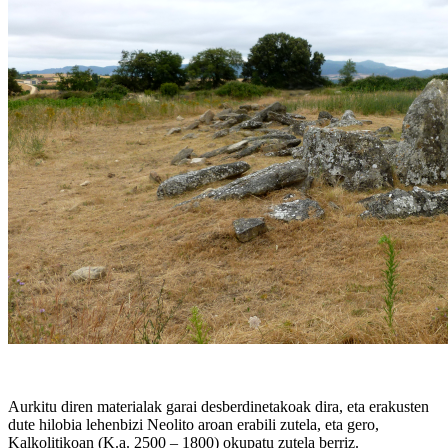
Aurkitu diren materialak garai desberdinetakoak dira, eta erakusten
dute hilobia lehenbizi Neolito aroan erabili zutela, eta gero,
Kalkolitikoan (K.a. 2500 – 1800) okupatu zutela berriz.