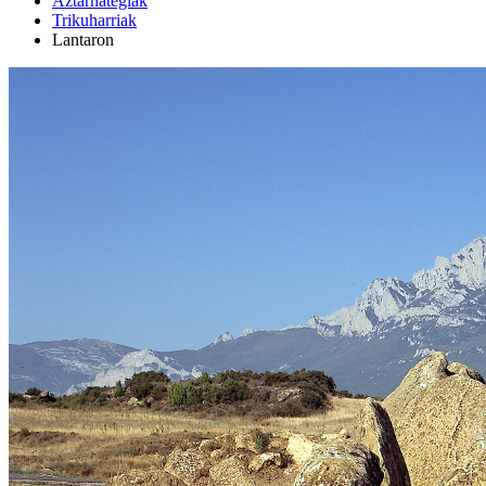
Aztarnategiak
Trikuharriak
Lantaron