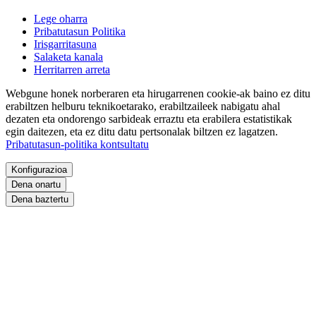
Lege oharra
Pribatutasun Politika
Irisgarritasuna
Salaketa kanala
Herritarren arreta
Webgune honek norberaren eta hirugarrenen cookie-ak baino ez ditu
erabiltzen helburu teknikoetarako, erabiltzaileek nabigatu ahal
dezaten eta ondorengo sarbideak erraztu eta erabilera estatistikak
egin daitezen, eta ez ditu datu pertsonalak biltzen ez lagatzen.
Pribatutasun-politika kontsultatu
Konfigurazioa
Dena onartu
Dena baztertu