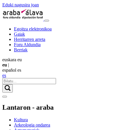
Eduki nagusira joan
Egoitza elektronikoa
Gaiak
Herritarren arreta
Foru Aldundia
Berriak
euskara
eu
eu
|
español
es
es
Lantaron - araba
Kultura
Arkeologia ondarea