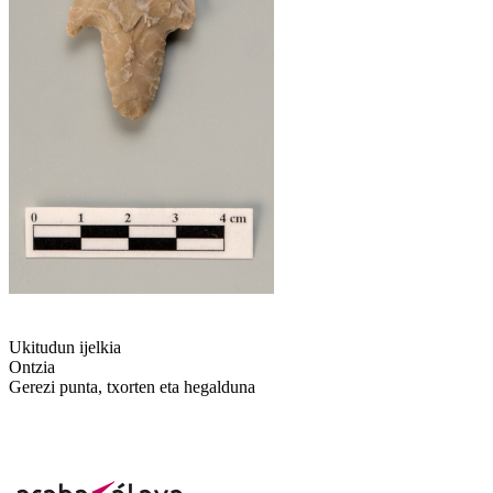
Ukitudun ijelkia
Ontzia
Gerezi punta, txorten eta hegalduna