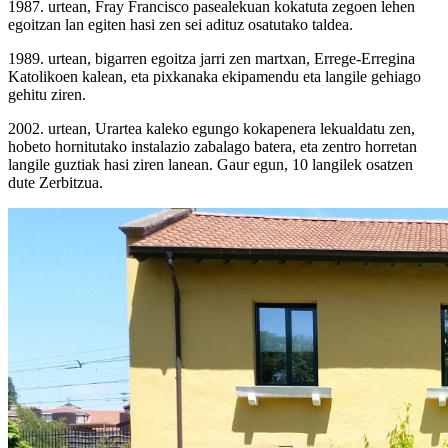
1987. urtean, Fray Francisco pasealekuan kokatuta zegoen lehen
egoitzan lan egiten hasi zen sei adituz osatutako taldea.
1989. urtean, bigarren egoitza jarri zen martxan, Errege-Erregina
Katolikoen kalean, eta pixkanaka ekipamendu eta langile gehiago
gehitu ziren.
2002. urtean, Urartea kaleko egungo kokapenera lekualdatu zen,
hobeto hornitutako instalazio zabalago batera, eta zentro horretan
langile guztiak hasi ziren lanean. Gaur egun, 10 langilek osatzen
dute Zerbitzua.