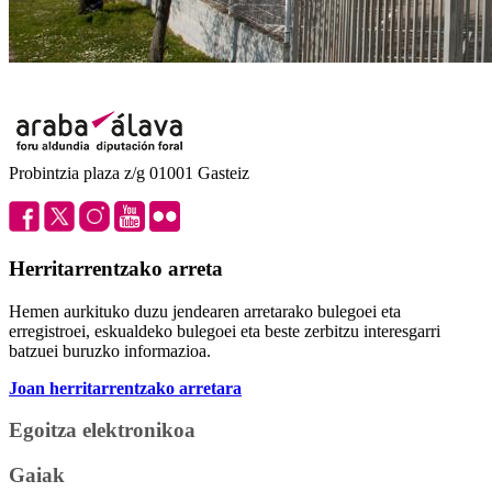
Probintzia plaza z/g 01001 Gasteiz
Herritarrentzako arreta
Hemen aurkituko duzu jendearen arretarako bulegoei eta
erregistroei, eskualdeko bulegoei eta beste zerbitzu interesgarri
batzuei buruzko informazioa.
Joan herritarrentzako arretara
Egoitza elektronikoa
Gaiak