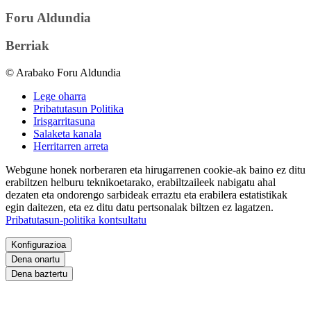
Foru Aldundia
Berriak
© Arabako Foru Aldundia
Lege oharra
Pribatutasun Politika
Irisgarritasuna
Salaketa kanala
Herritarren arreta
Webgune honek norberaren eta hirugarrenen cookie-ak baino ez ditu
erabiltzen helburu teknikoetarako, erabiltzaileek nabigatu ahal
dezaten eta ondorengo sarbideak erraztu eta erabilera estatistikak
egin daitezen, eta ez ditu datu pertsonalak biltzen ez lagatzen.
Pribatutasun-politika kontsultatu
Konfigurazioa
Dena onartu
Dena baztertu