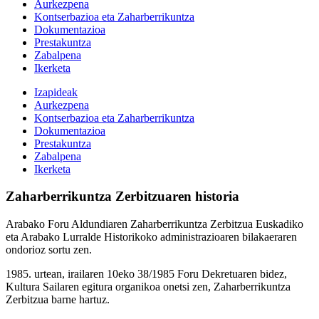
Aurkezpena
Kontserbazioa eta Zaharberrikuntza
Dokumentazioa
Prestakuntza
Zabalpena
Ikerketa
Izapideak
Aurkezpena
Kontserbazioa eta Zaharberrikuntza
Dokumentazioa
Prestakuntza
Zabalpena
Ikerketa
Zaharberrikuntza Zerbitzuaren historia
Arabako Foru Aldundiaren Zaharberrikuntza Zerbitzua Euskadiko
eta Arabako Lurralde Historikoko administrazioaren bilakaeraren
ondorioz sortu zen.
1985. urtean, irailaren 10eko 38/1985 Foru Dekretuaren bidez,
Kultura Sailaren egitura organikoa onetsi zen, Zaharberrikuntza
Zerbitzua barne hartuz.