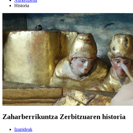
Aurkezpena
Historia
Zaharberrikuntza Zerbitzuaren historia
Izapideak