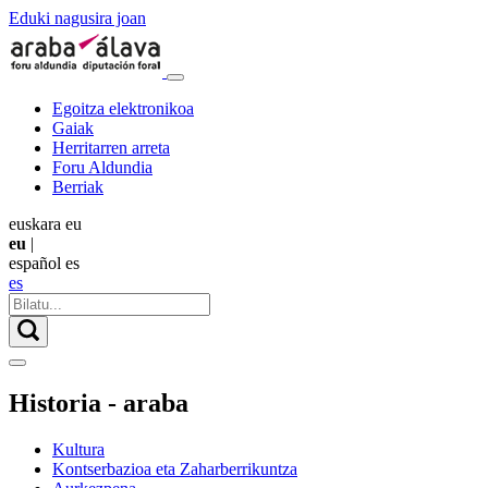
Eduki nagusira joan
Egoitza elektronikoa
Gaiak
Herritarren arreta
Foru Aldundia
Berriak
euskara
eu
eu
|
español
es
es
Historia - araba
Kultura
Kontserbazioa eta Zaharberrikuntza