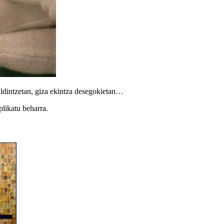
aldintzetan, giza ekintza desegokietan…
plikatu beharra.