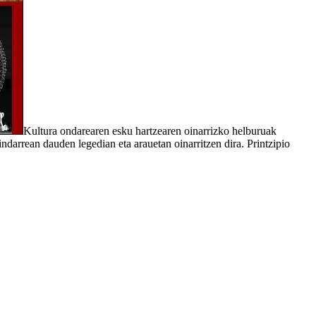
Kultura ondarearen esku hartzearen oinarrizko helburuak
indarrean dauden legedian eta arauetan oinarritzen dira. Printzipio