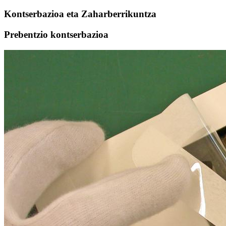
Kontserbazioa eta Zaharberrikuntza
Prebentzio kontserbazioa