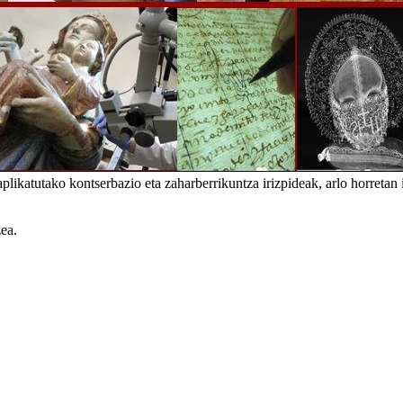
aplikatutako kontserbazio eta zaharberrikuntza irizpideak, arlo horretan 
zea.