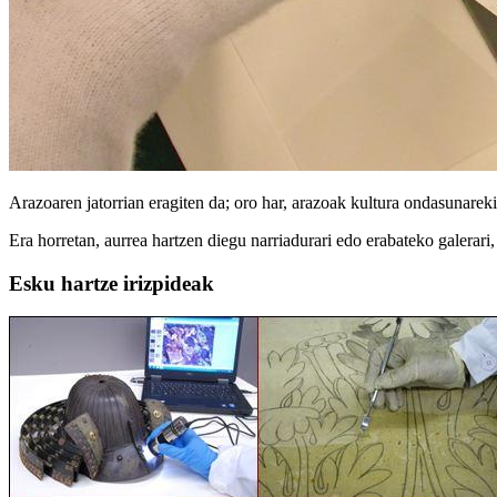
Arazoaren jatorrian eragiten da; oro har, arazoak kultura ondasunarek
Era horretan, aurrea hartzen diegu narriadurari edo erabateko galerari
Esku hartze irizpideak