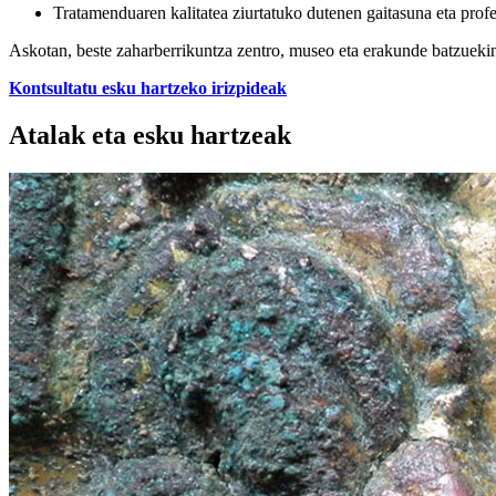
Tratamenduaren kalitatea ziurtatuko dutenen gaitasuna eta profe
Askotan, beste zaharberrikuntza zentro, museo eta erakunde batzuekin 
Kontsultatu esku hartzeko irizpideak
Atalak eta esku hartzeak