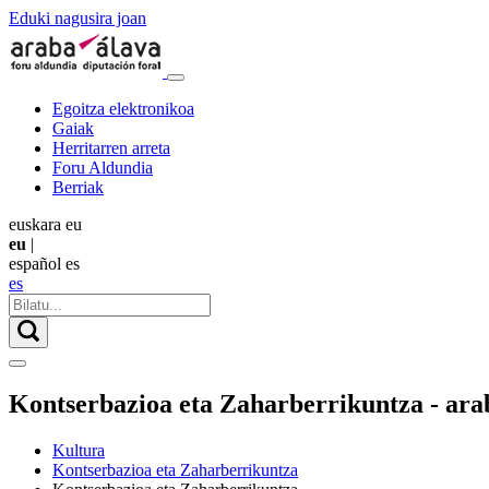
Eduki nagusira joan
Egoitza elektronikoa
Gaiak
Herritarren arreta
Foru Aldundia
Berriak
euskara
eu
eu
|
español
es
es
Kontserbazioa eta Zaharberrikuntza - ara
Kultura
Kontserbazioa eta Zaharberrikuntza