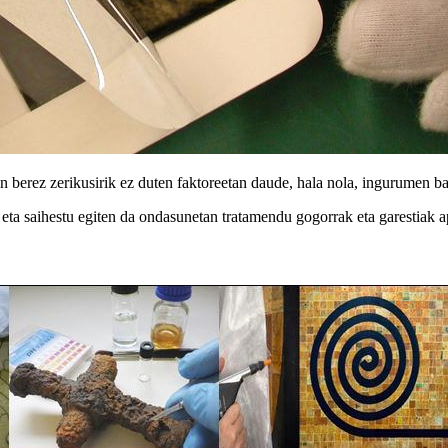
in berez zerikusirik ez duten faktoreetan daude, hala nola, ingurumen b
, eta saihestu egiten da ondasunetan tratamendu gogorrak eta garestiak a