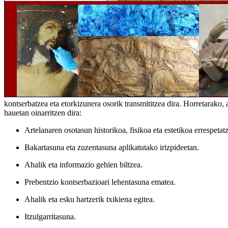
kontserbatzea eta etorkizunera osorik transmititzea dira. Horretarako, 
hauetan oinarritzen dira:
Artelanaren osotasun historikoa, fisikoa eta estetikoa errespetat
Bakartasuna eta zuzentasuna aplikatutako irizpideetan.
Ahalik eta informazio gehien biltzea.
Prebentzio kontserbazioari lehentasuna ematea.
Ahalik eta esku hartzerik txikiena egitea.
Itzulgarritasuna.