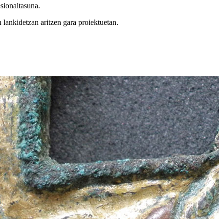
sionaltasuna.
lankidetzan aritzen gara proiektuetan.