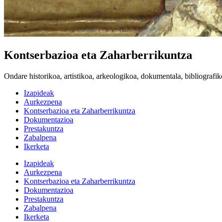
Kontserbazioa eta Zaharberrikuntza
Ondare historikoa, artistikoa, arkeologikoa, dokumentala, bibliografik
Izapideak
Aurkezpena
Kontserbazioa eta Zaharberrikuntza
Dokumentazioa
Prestakuntza
Zabalpena
Ikerketa
Izapideak
Aurkezpena
Kontserbazioa eta Zaharberrikuntza
Dokumentazioa
Prestakuntza
Zabalpena
Ikerketa