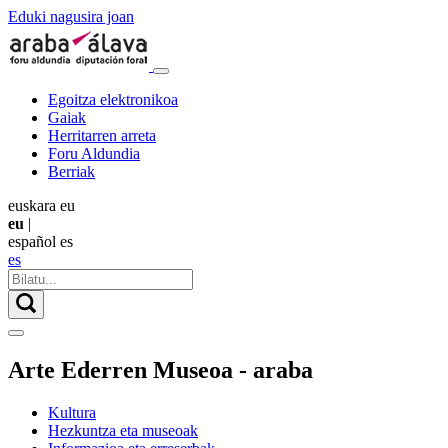
Eduki nagusira joan
Egoitza elektronikoa
Gaiak
Herritarren arreta
Foru Aldundia
Berriak
euskara
eu
eu
|
español
es
es
Arte Ederren Museoa - araba
Kultura
Hezkuntza eta museoak