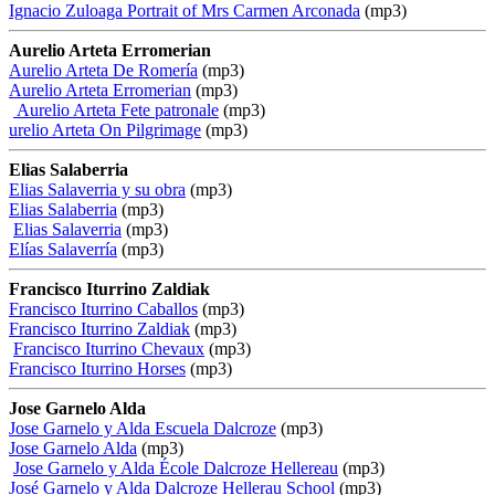
Ignacio Zuloaga Portrait of Mrs Carmen Arconada
(mp3)
Aurelio Arteta Erromerian
Aurelio Arteta De Romería
(mp3)
Aurelio Arteta Erromerian
(mp3)
Aurelio Arteta Fete patronale
(mp3)
urelio Arteta On Pilgrimage
(mp3)
Elias Salaberria
Elias Salaverria y su obra
(mp3)
Elias Salaberria
(mp3)
Elias Salaverria
(mp3)
Elías Salaverría
(mp3)
Francisco Iturrino Zaldiak
Francisco Iturrino Caballos
(mp3)
Francisco Iturrino Zaldiak
(mp3)
Francisco Iturrino Chevaux
(mp3)
Francisco Iturrino Horses
(mp3)
Jose Garnelo Alda
Jose Garnelo y Alda Escuela Dalcroze
(mp3)
Jose Garnelo Alda
(mp3)
Jose Garnelo y Alda École Dalcroze Hellereau
(mp3)
José Garnelo y Alda Dalcroze Hellerau School
(mp3)