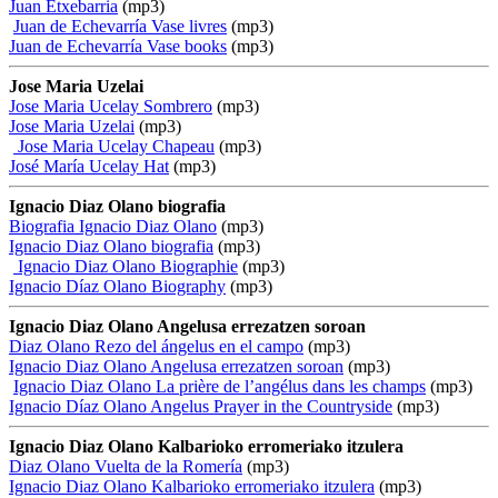
Juan Etxebarria
(mp3)
Juan de Echevarría Vase livres
(mp3)
Juan de Echevarría Vase books
(mp3)
Jose Maria Uzelai
Jose Maria Ucelay Sombrero
(mp3)
Jose Maria Uzelai
(mp3)
Jose Maria Ucelay Chapeau
(mp3)
José María Ucelay Hat
(mp3)
Ignacio Diaz Olano biografia
Biografia Ignacio Diaz Olano
(mp3)
Ignacio Diaz Olano biografia
(mp3)
Ignacio Diaz Olano Biographie
(mp3)
Ignacio Díaz Olano Biography
(mp3)
Ignacio Diaz Olano Angelusa errezatzen soroan
Diaz Olano Rezo del ángelus en el campo
(mp3)
Ignacio Diaz Olano Angelusa errezatzen soroan
(mp3)
Ignacio Diaz Olano La prière de l’angélus dans les champs
(mp3)
Ignacio Díaz Olano Angelus Prayer in the Countryside
(mp3)
Ignacio Diaz Olano Kalbarioko erromeriako itzulera
Diaz Olano Vuelta de la Romería
(mp3)
Ignacio Diaz Olano Kalbarioko erromeriako itzulera
(mp3)