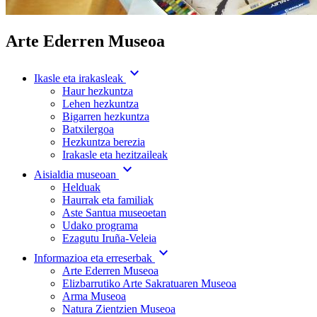
Arte Ederren Museoa
expand_more
Ikasle eta irakasleak
Haur hezkuntza
Lehen hezkuntza
Bigarren hezkuntza
Batxilergoa
Hezkuntza berezia
Irakasle eta hezitzaileak
expand_more
Aisialdia museoan
Helduak
Haurrak eta familiak
Aste Santua museoetan
Udako programa
Ezagutu Iruña-Veleia
expand_more
Informazioa eta erreserbak
Arte Ederren Museoa
Elizbarrutiko Arte Sakratuaren Museoa
Arma Museoa
Natura Zientzien Museoa