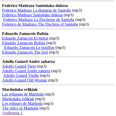
Federico Madrazo Santoñako dukesa
Federico Madrazo La duquesa de Santoña
(mp3)
Federico Madrazo Santoñako dukesa
(mp3)
Federico Madrazo La Duchesse de Santoña
(mp3)
Federico de Madrazo The Duchess of Santoña
(mp3)
Eduardo Zamacois Bufoia
Eduardo Zamacois El bufon
(mp3)
Eduardo Zamacois Bufoia
(mp3)
Eduardo Zamacois Le bouffon
(mp3)
Eduardo Zamacois The fool
(mp3)
Adolfo Guiard Andre zaharra
Adolfo Guiard Vieja
(mp3)
Adolfo Guiard Andre zaharra
(mp3)
Adolfo Guiard Vieille
(mp3)
Adolfo Guiard Old Woman
(mp3)
Martiodako erlikiak
Las reliquias de Martioda
(mp3)
Martiodako erlikiak
(mp3)
Les reliques de Martioda
(mp3)
The relics of Martioda
(mp3)
Audioguia 1