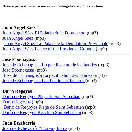
Hemen jaitsi ditzakezu museoko audiogidak, mp3 formatuan
Juan Angel Saez
Juan Ángel Sáez El Palacio de la Diputación
(mp3)
Juan Angel Saez
(mp3)
Juan Ángel Sáez Le Palais de la Députation Provinciale
(mp3)
Juan Ángel Sáez Palace of the Provincial Council
(mp3)
Jose Etxenagusia
José de Echenagusía La pacificación de los bandos
(mp3)
Jose Etxenagusia
(mp3)
José de Echenagusía La pacification des bandes
(mp3)>
José de Echenagusia Pacification of factions
(mp3)
Dario Regoyos
Dario de Regoyos Playa de San Sebastián
(mp3)
Dario Regoyos
(mp3)
Dario de Regoyos Plage de Saint Sebastien
(mp3)
Darío de Regoyos Beach in San Sebastian
(mp3)
Juan Etxebarria
Juan de Echevarría “Florero, libros
(mp3)