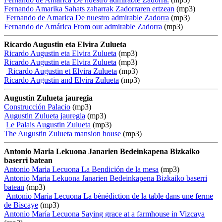
Fernando Amarika Sahats zaharrak Zadorraren ertzean
(mp3)
Fernando de Amarica De nuestro admirable Zadorra
(mp3)
Fernando de Amárica From our admirable Zadorra
(mp3)
Ricardo Augustin eta Elvira Zulueta
Ricardo Augustin eta Elvira Zulueta
(mp3)
Ricardo Augustin eta Elvira Zulueta
(mp3)
Ricardo Augustin et Elvira Zulueta
(mp3)
Ricardo Augustin and Elvira Zulueta
(mp3)
Augustin Zulueta jauregia
Construcción Palacio
(mp3)
Augustin Zulueta jauregia
(mp3)
Le Palais Augustin Zulueta
(mp3)
The Augustin Zulueta mansion house
(mp3)
Antonio Maria Lekuona Janarien Bedeinkapena Bizkaiko
baserri batean
Antonio Maria Lecuona La Bendición de la mesa
(mp3)
Antonio Maria Lekuona Janarien Bedeinkapena Bizkaiko baserri
batean
(mp3)
Antonio María Lecuona La bénédiction de la table dans une ferme
de Biscaye
(mp3)
Antonio María Lecuona Saying grace at a farmhouse in Vizcaya