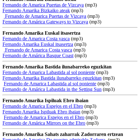
Fernando de Amarica Puertas de Vizcaya
(mp3)
Fernando Amarika Bizkaiko ateak
(mp3)
Fernando de Amarica Puertas de Vizcaya
(mp3)
Fernando de Amárica Gateways to Vizcaya
(mp3)
Fernando Amarika Euskal itsasertza
Fernando de Amarica Costa vasca
(mp3)
Fernando Amarika Euskal itsasertza
(mp3)
Fernando de Amarica Costa vasca
(mp3)
Fernando de Amárica Basque Coast
(mp3)
Fernando Amarika Bastida ilunabarreko eguzkitan
Fernando de Amarica Labastida al sol poniente
(mp3)
Fernando Amarika Bastida ilunabarreko eguzkitan
(mp3)
Fernando de Amarica Labastida al sol poniente
(mp3)
Fernando de Amárica Labastida in the Setting Sun
(mp3)
Fernando Amarika Ispiluak Ebro ibaian
Fernando de Amarica Espejos en el Ebro
(mp3)
Fernando Amarika Ispiluak Ebro ibaian
(mp3)
Fernando de Amarica Espejos en el Ebro
(mp3)
Fernando de Amárica Mirrors on the Ebro
(mp3)
Fernando Amarika Sahats zaharrak Zadorraren ertzean
Fernando de Amarica De nuestro admirable Zadorra.
(mp3)