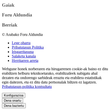
Gaiak
Foru Aldundia
Berriak
© Arabako Foru Aldundia
Lege oharra
Pribatutasun Politika
Irisgarritasuna
Salaketa kanala
Herritarren arreta
Webgune honek norberaren eta hirugarrenen cookie-ak baino ez ditu
erabiltzen helburu teknikoetarako, erabiltzaileek nabigatu ahal
dezaten eta ondorengo sarbideak erraztu eta erabilera estatistikak
egin daitezen, eta ez ditu datu pertsonalak biltzen ez lagatzen.
Pribatutasun-politika kontsultatu
Konfigurazioa
Dena onartu
Dena baztertu