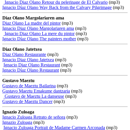
Ignacio Diaz Olano Retour du pelerinage de El Calvario
(mp3)
Ignacio Díaz Olano Way Back from the Calvary Pilgrimage
(mp3)
Diaz Olano Margolariaren ama
Diaz Olano La madre del pintor
(mp3)
Ignacio Diaz Olano Margolariaren ama
(mp3)
Ignacio Diaz Olano La mere du pintor
(mp3)
Ignacio Díaz Olano The painters mother
(mp3)
Diaz Olano Jatetxea
Diaz Olano Restaurante
(mp3)
Ignacio Diaz Olano Jatetxea
(mp3)
Ignacio Diaz Olano Restaurant
(mp3)
Ignacio Díaz Olano Restaurant
(mp3)
Gustavo Maeztu
Gustavo de Maeztu Bailarina
(mp3)
Gustavo Maeztu Emakume dantzaria
(mp3)
Gustavo de Maeztu La danseuse
(mp3)
Gustavo de Maeztu Dancer
(mp3)
Ignazio Zuloaga
Ignacio Zuloaga Retrato de señora
(mp3)
Ignazio Zuloaga
(mp3)
Ignacio Zuloaga Portrait de Madame Carmen Arconada
(mp3)