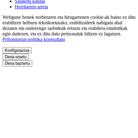
Salaketa kanala
Herritarren arreta
Webgune honek norberaren eta hirugarrenen cookie-ak baino ez ditu
erabiltzen helburu teknikoetarako, erabiltzaileek nabigatu ahal
dezaten eta ondorengo sarbideak erraztu eta erabilera estatistikak
egin daitezen, eta ez ditu datu pertsonalak biltzen ez lagatzen.
Pribatutasun-politika kontsultatu
Konfigurazioa
Dena onartu
Dena baztertu