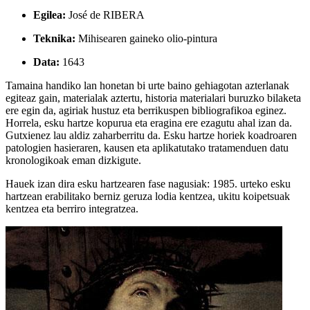
Egilea:
José de RIBERA
Teknika:
Mihisearen gaineko olio-pintura
Data:
1643
Tamaina handiko lan honetan bi urte baino gehiagotan azterlanak
egiteaz gain, materialak aztertu, historia materialari buruzko bilaketa
ere egin da, agiriak hustuz eta berrikuspen bibliografikoa eginez.
Horrela, esku hartze kopurua eta eragina ere ezagutu ahal izan da.
Gutxienez lau aldiz zaharberritu da. Esku hartze horiek koadroaren
patologien hasieraren, kausen eta aplikatutako tratamenduen datu
kronologikoak eman dizkigute.
Hauek izan dira esku hartzearen fase nagusiak: 1985. urteko esku
hartzean erabilitako berniz geruza lodia kentzea, ukitu koipetsuak
kentzea eta berriro integratzea.