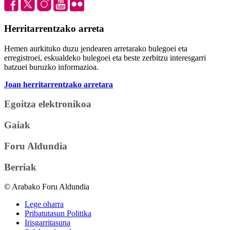
Herritarrentzako arreta
Hemen aurkituko duzu jendearen arretarako bulegoei eta
erregistroei, eskualdeko bulegoei eta beste zerbitzu interesgarri
batzuei buruzko informazioa.
Joan herritarrentzako arretara
Egoitza elektronikoa
Gaiak
Foru Aldundia
Berriak
© Arabako Foru Aldundia
Lege oharra
Pribatutasun Politika
Irisgarritasuna