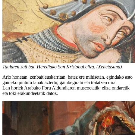
Taularen zati bat. Herediako San Kristobal eliza. (Xehetasuna)
Arlo honetan, zenbait euskarritan, batez ere mihisetan, egindako asto
gaineko pintura lanak aztertu, gainbegiratu eta tratatzen dira.
Lan horiek Arabako Foru Aldundiaren museoetatik, eliza ondaretik
eta toki erakundeetatik datoz.