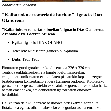
Zaharberritu ondoren
"Kalbarioko erromeriatik bueltan", Ignacio Díaz
Olanorena
"Kalbarioko erromeriatik bueltan", Ignacio Díaz Olanorena,
Arabako Arte Ederren Museoa
Egilea:
Ignacio DÍAZ OLANO
Teknika:
Mihisearen gaineko olio-pintura
Data:
1901-1903
Pinturaren gutxi gorabeherako dimentsioa 226 x
326 cm
da.
Tentsioa galduta zegoen eta hainbat deformaziorekin,
eraginkortasunik ezaren eta oihalaren pisuarekin kopatuta zegoen
bastidorearen kontserbazio egoera txarraren ondorioz. Koloretako
geruza berniz geruza batekin ezkutatuta zegoen, aurreko esku hartze
batean emandakoa, eta denboraren igarotzearen ondorioz
herdoilduta.
Hauxe izan da esku hartzea: bastidorea ordezkatzea, forradura
flotatzailea egitea, oihala babesteko eta egonkortasuna emateko,