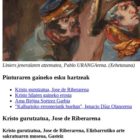
Liniers jeneralaren atzematea, Pablo URANGArena. (Xehetasuna)
Pinturaren gaineko esku hartzeak
Kristo gurutzatua, Jose de Riberarena
Kristo hilaren gaineko erosta
Ama Birjina Sortzez Garbia
"Kalbarioko erromeriatik bueltan", Ignacio Díaz Olanorena
Kristo gurutzatua, Jose de Riberarena
Kristo gurutzatua, Jose de Riberarena, Elizbarrutiko arte
sakratuaren museoa, Gasteiz