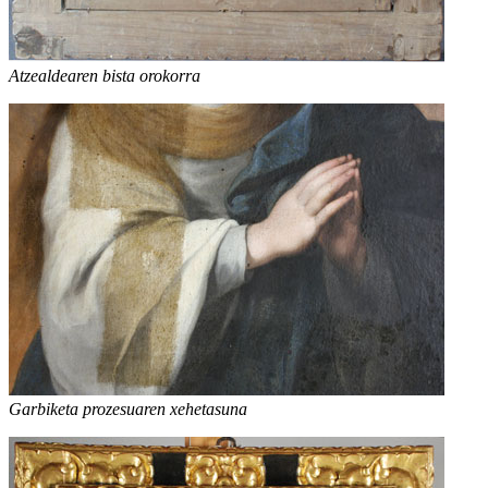
Atzealdearen bista orokorra
Garbiketa prozesuaren xehetasuna