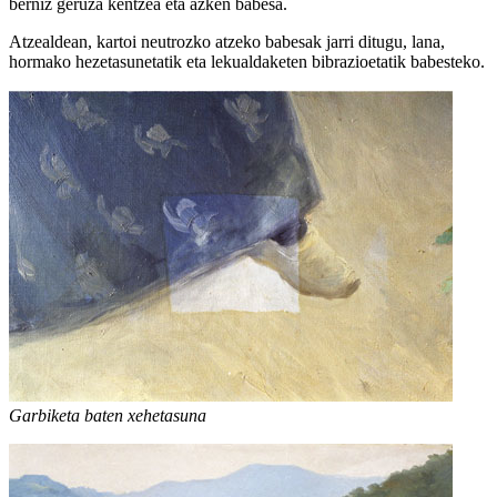
berniz geruza kentzea eta azken babesa.
Atzealdean, kartoi neutrozko atzeko babesak jarri ditugu, lana,
hormako hezetasunetatik eta lekualdaketen bibrazioetatik babesteko.
Garbiketa baten xehetasuna