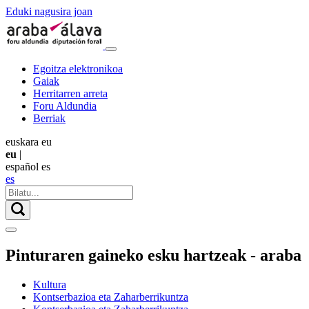
Eduki nagusira joan
Egoitza elektronikoa
Gaiak
Herritarren arreta
Foru Aldundia
Berriak
euskara
eu
eu
|
español
es
es
Pinturaren gaineko esku hartzeak - araba
Kultura
Kontserbazioa eta Zaharberrikuntza