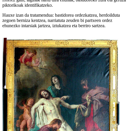
piktorikoak identifikatzeko.
Hauxe izan da tratamendua: bastidorea ordezkatzea, herdoilduta
zegoen berniza kentzea, narriatuta zeuden bi partxeen ordez
ehunezko intarsiak jartzea, iztukatzea eta berriro sartzea.