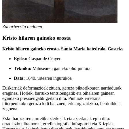
Zaharberritu ondoren
Kristo hilaren gaineko erosta
Kristo hilaren gaineko erosta. Santa Maria katedrala, Gasteiz.
Egilea:
Gaspar de Crayer
Teknika:
Mihisearen gaineko olio-pintura
Data:
1640. urtearen ingurukoa
Euskarriak deformazioak zituen, geruza piktorikoaren narriadurak
eraginez. Horiek, barruko tentsioengatik eta oihalaren gainean
egindako presioengatik gertatu dira. Pinturak erretxina
triterpenikoko geruza lodi bat zuen, erle-argizarizkoa, herdoilduta
zegoena.
Esku hartzearen aurretik azterketak eta azterlanak egin dira:
erradiazio ultramorea, erreflektografia infragorria eta X izpiak.
Horrez gain, laginak hartu dira ehunak, bastidoreko zura eta geruza