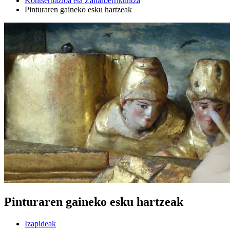
Kontserbazioa eta Zaharberrikuntza
Pinturaren gaineko esku hartzeak
Pinturaren gaineko esku hartzeak
Izapideak