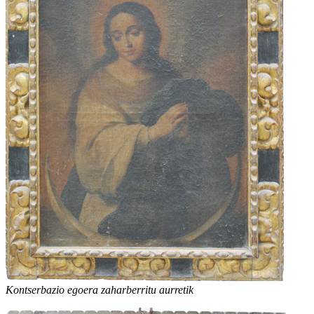
Kontserbazio egoera zaharberritu aurretik