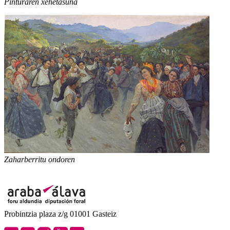
Pinturaren xehetasuna
Zaharberritu ondoren
Probintzia plaza z/g 01001 Gasteiz