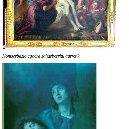
Kontserbazio egoera zaharberritu aurretik