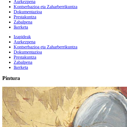
Aurkezpena
Kontserbazioa eta Zaharberrikuntza
Dokumentazioa
Prestakuntza
Zabalpena
Ikerketa
Izapideak
Aurkezpena
Kontserbazioa eta Zaharberrikuntza
Dokumentazioa
Prestakuntza
Zabalpena
Ikerketa
Pintura