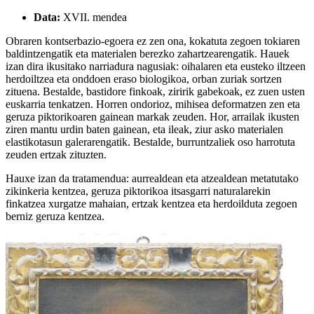
Data:
XVII. mendea
Obraren kontserbazio-egoera ez zen ona, kokatuta zegoen tokiaren
baldintzengatik eta materialen berezko zahartzearengatik. Hauek
izan dira ikusitako narriadura nagusiak: oihalaren eta eusteko iltzeen
herdoiltzea eta onddoen eraso biologikoa, orban zuriak sortzen
zituena. Bestalde, bastidore finkoak, ziririk gabekoak, ez zuen usten
euskarria tenkatzen. Horren ondorioz, mihisea deformatzen zen eta
geruza piktorikoaren gainean markak zeuden. Hor, arrailak ikusten
ziren mantu urdin baten gainean, eta ileak, ziur asko materialen
elastikotasun galerarengatik. Bestalde, burruntzaliek oso harrotuta
zeuden ertzak zituzten.
Hauxe izan da tratamendua: aurrealdean eta atzealdean metatutako
zikinkeria kentzea, geruza piktorikoa itsasgarri naturalarekin
finkatzea xurgatze mahaian, ertzak kentzea eta herdoilduta zegoen
berniz geruza kentzea.