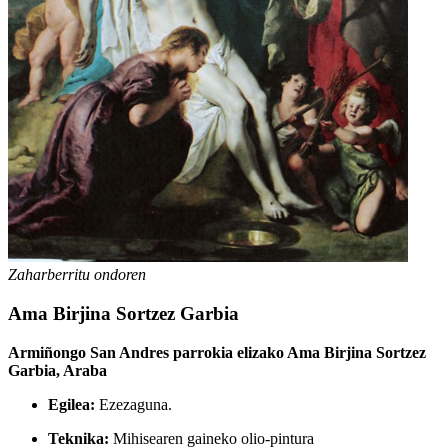
Zaharberritu ondoren
Ama Birjina Sortzez Garbia
Armiñongo San Andres parrokia elizako Ama Birjina Sortzez
Garbia, Araba
Egilea:
Ezezaguna.
Teknika:
Mihisearen gaineko olio-pintura