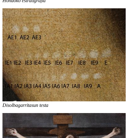
Hondoko estratigrafia
Disolbagarritasun testa