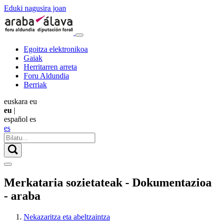
Eduki nagusira joan
Egoitza elektronikoa
Gaiak
Herritarren arreta
Foru Aldundia
Berriak
euskara
eu
eu
|
español
es
es
Merkataria sozietateak - Dokumentazioa
- araba
Nekazaritza eta abeltzaintza