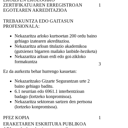
ZERTIFIKATUAREN ERREGISTROAN
1
EGOTEAREN AKREDITAZIOA
TREBAKUNTZA EDO GAITASUN
PROFESIONALA:
Nekazaritza arloko kurtsoetan 200 ordu baino
gehiago izatearen akreditazioa.
Nekazaritza arloan titulazio akademikoa
(gutxienez bigarren mailako lanbide-heziketa)
Nekazaritza arloan erdi edo goi-zikloko
formakuntza
3
Ez da aurkeztu behar hurrengo kasuetan:
Nekazaritzako Gizarte Segurantzan urte 2
baino gehiago baditu.
6.1 neurrian edo 6961.1 interbentzioan
badago (lortzeko konpromisoa).
Nekazaritza sektorean sartzen den pertsona
(lortzeko konpromisoa).
PFEZ KOPIA
1
ERAKETAREN ESKRITURA PUBLIKOA