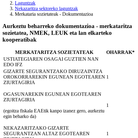
Laguntzak
Nekazaritza sektoreko laguntzak
Merkataria sozietateak - Dokumentazioa
Aurkeztu beharreko dokumentazioa - merkataritza
sozietatea, NMEK, LEUK eta lan elkarteko
kooperatibak
MERKATARITZA SOZIETATEAK
OHARRAK*
USTIATEGIAREN OSAGAI GUZTIEN NAN
EDO IFZ
GIZARTE SEGURANTZAKO DIRUZAINTZA
OROKORRAREKIN EGUNEAN EGOTEAREN
1
ZIURTAGIRIA
OGASUNAREKIN EGUNEAN EGOTEAREN
ZIURTAGIRIA
1
(egoitza fiskala EAEtik kanpo izanez gero, aurkeztu
egin beharko da)
NEKAZARITZAKO GIZARTE
SEGURANTZAN ALTAZ EGOTEAREN
1