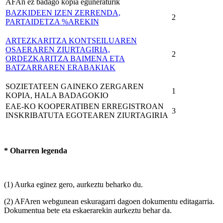
AFAn ez badago kopia eguneraturik
BAZKIDEEN IZEN ZERRENDA,
2
PARTAIDETZA %AREKIN
ARTEZKARITZA KONTSEILUAREN
OSAERAREN ZIURTAGIRIA,
2
ORDEZKARITZA BAIMENA ETA
BATZARRAREN ERABAKIAK
SOZIETATEEN GAINEKO ZERGAREN
1
KOPIA, HALA BADAGOKIO
EAE-KO KOOPERATIBEN ERREGISTROAN
3
INSKRIBATUTA EGOTEAREN ZIURTAGIRIA
* Oharren legenda
(1) Aurka eginez gero, aurkeztu beharko du.
(2) AFAren webgunean eskuragarri dagoen dokumentu editagarria.
Dokumentua bete eta eskaerarekin aurkeztu behar da.