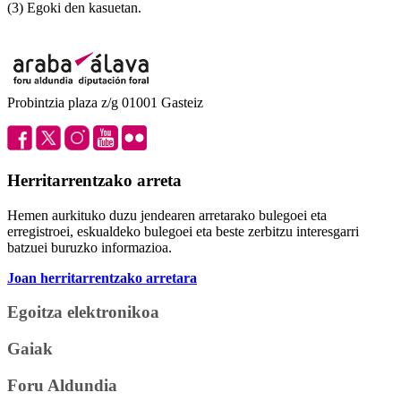
(3) Egoki den kasuetan.
Probintzia plaza z/g 01001 Gasteiz
Herritarrentzako arreta
Hemen aurkituko duzu jendearen arretarako bulegoei eta
erregistroei, eskualdeko bulegoei eta beste zerbitzu interesgarri
batzuei buruzko informazioa.
Joan herritarrentzako arretara
Egoitza elektronikoa
Gaiak
Foru Aldundia