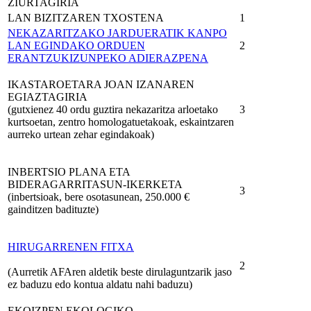
ZIURTAGIRIA
LAN BIZITZAREN TXOSTENA
1
NEKAZARITZAKO JARDUERATIK KANPO
LAN EGINDAKO ORDUEN
2
ERANTZUKIZUNPEKO ADIERAZPENA
IKASTAROETARA JOAN IZANAREN
EGIAZTAGIRIA
(gutxienez 40 ordu guztira nekazaritza arloetako
3
kurtsoetan, zentro homologatuetakoak, eskaintzaren
aurreko urtean zehar egindakoak)
INBERTSIO PLANA ETA
BIDERAGARRITASUN-IKERKETA
3
(inbertsioak, bere osotasunean, 250.000 €
gainditzen badituzte)
HIRUGARRENEN FITXA
2
(Aurretik AFAren aldetik beste dirulaguntzarik jaso
ez baduzu edo kontua aldatu nahi baduzu)
EKOIZPEN EKOLOGIKO