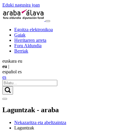
Eduki nagusira joan
Egoitza elektronikoa
Gaiak
Herritarren arreta
Foru Aldundia
Berriak
euskara
eu
eu
|
español
es
es
Laguntzak - araba
Nekazaritza eta abeltzaintza
Laguntzak