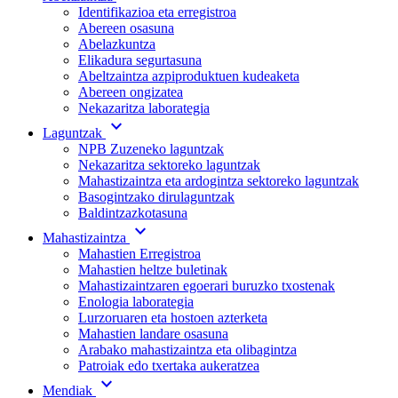
Identifikazioa eta erregistroa
Abereen osasuna
Abelazkuntza
Elikadura segurtasuna
Abeltzaintza azpiproduktuen kudeaketa
Abereen ongizatea
Nekazaritza laborategia
expand_more
Laguntzak
NPB Zuzeneko laguntzak
Nekazaritza sektoreko laguntzak
Mahastizaintza eta ardogintza sektoreko laguntzak
Basogintzako dirulaguntzak
Baldintzazkotasuna
expand_more
Mahastizaintza
Mahastien Erregistroa
Mahastien heltze buletinak
Mahastizaintzaren egoerari buruzko txostenak
Enologia laborategia
Lurzoruaren eta hostoen azterketa
Mahastien landare osasuna
Arabako mahastizaintza eta olibagintza
Patroiak edo txertaka aukeratzea
expand_more
Mendiak