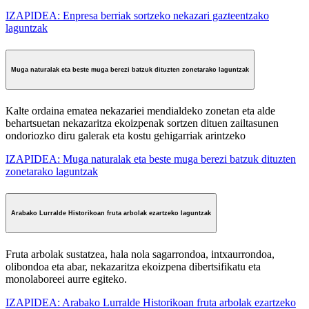
IZAPIDEA: Enpresa berriak sortzeko nekazari gazteentzako
laguntzak
Muga naturalak eta beste muga berezi batzuk dituzten zonetarako laguntzak
Kalte ordaina ematea nekazariei mendialdeko zonetan eta alde
behartsuetan nekazaritza ekoizpenak sortzen dituen zailtasunen
ondoriozko diru galerak eta kostu gehigarriak arintzeko
IZAPIDEA: Muga naturalak eta beste muga berezi batzuk dituzten
zonetarako laguntzak
Arabako Lurralde Historikoan fruta arbolak ezartzeko laguntzak
Fruta arbolak sustatzea, hala nola sagarrondoa, intxaurrondoa,
olibondoa eta abar, nekazaritza ekoizpena dibertsifikatu eta
monolaboreei aurre egiteko.
IZAPIDEA: Arabako Lurralde Historikoan fruta arbolak ezartzeko