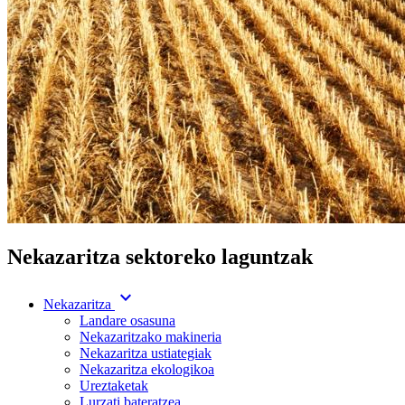
Nekazaritza sektoreko laguntzak
expand_more
Nekazaritza
Landare osasuna
Nekazaritzako makineria
Nekazaritza ustiategiak
Nekazaritza ekologikoa
Ureztaketak
Lurzati bateratzea