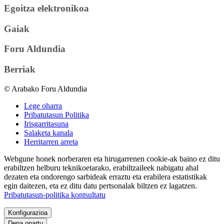
Egoitza elektronikoa
Gaiak
Foru Aldundia
Berriak
© Arabako Foru Aldundia
Lege oharra
Pribatutasun Politika
Irisgarritasuna
Salaketa kanala
Herritarren arreta
Webgune honek norberaren eta hirugarrenen cookie-ak baino ez ditu
erabiltzen helburu teknikoetarako, erabiltzaileek nabigatu ahal
dezaten eta ondorengo sarbideak erraztu eta erabilera estatistikak
egin daitezen, eta ez ditu datu pertsonalak biltzen ez lagatzen.
Pribatutasun-politika kontsultatu
Konfigurazioa
Dena onartu