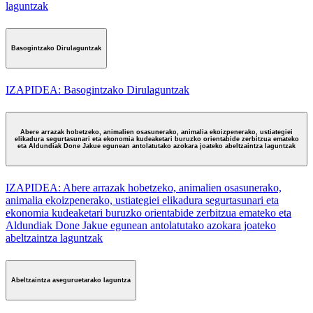
laguntzak
Basogintzako Dirulaguntzak
IZAPIDEA: Basogintzako Dirulaguntzak
Abere arrazak hobetzeko, animalien osasunerako, animalia ekoizpenerako, ustiategiei
elikadura segurtasunari eta ekonomia kudeaketari buruzko orientabide zerbitzua emateko
eta Aldundiak Done Jakue egunean antolatutako azokara joateko abeltzaintza laguntzak
IZAPIDEA: Abere arrazak hobetzeko, animalien osasunerako,
animalia ekoizpenerako, ustiategiei elikadura segurtasunari eta
ekonomia kudeaketari buruzko orientabide zerbitzua emateko eta
Aldundiak Done Jakue egunean antolatutako azokara joateko
abeltzaintza laguntzak
Abeltzaintza aseguruetarako laguntza