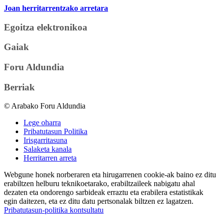
Joan herritarrentzako arretara
Egoitza elektronikoa
Gaiak
Foru Aldundia
Berriak
© Arabako Foru Aldundia
Lege oharra
Pribatutasun Politika
Irisgarritasuna
Salaketa kanala
Herritarren arreta
Webgune honek norberaren eta hirugarrenen cookie-ak baino ez ditu
erabiltzen helburu teknikoetarako, erabiltzaileek nabigatu ahal
dezaten eta ondorengo sarbideak erraztu eta erabilera estatistikak
egin daitezen, eta ez ditu datu pertsonalak biltzen ez lagatzen.
Pribatutasun-politika kontsultatu