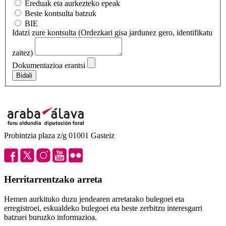
Ereduak eta aurkezteko epeak
Beste kontsulta batzuk
BIE
Idatzi zure kontsulta (Ordezkari gisa jardunez gero, identifikatu
zaitez)
Dokumentazioa erantsi
Bidali
Probintzia plaza z/g 01001 Gasteiz
Herritarrentzako arreta
Hemen aurkituko duzu jendearen arretarako bulegoei eta
erregistroei, eskualdeko bulegoei eta beste zerbitzu interesgarri
batzuei buruzko informazioa.