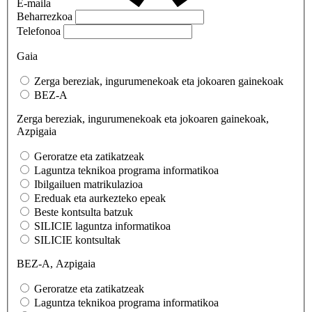
E-maila
Beharrezkoa
Telefonoa
Gaia
Zerga bereziak, ingurumenekoak eta jokoaren gainekoak
BEZ-A
Zerga bereziak, ingurumenekoak eta jokoaren gainekoak,
Azpigaia
Geroratze eta zatikatzeak
Laguntza teknikoa programa informatikoa
Ibilgailuen matrikulazioa
Ereduak eta aurkezteko epeak
Beste kontsulta batzuk
SILICIE laguntza informatikoa
SILICIE kontsultak
BEZ-A, Azpigaia
Geroratze eta zatikatzeak
Laguntza teknikoa programa informatikoa