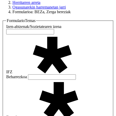
Herritarren arreta
Ogasunarekin harremanetan jarri
Formularioa: BEZa, Zerga bereziak
FormularioTemas
Izen-abizenak/Sozietatearen izena
IFZ
Beharrezkoa