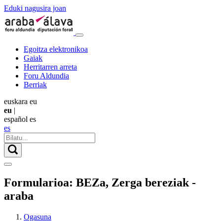
Eduki nagusira joan
Egoitza elektronikoa
Gaiak
Herritarren arreta
Foru Aldundia
Berriak
euskara
eu
eu
|
español
es
es
Formularioa: BEZa, Zerga bereziak -
araba
Ogasuna