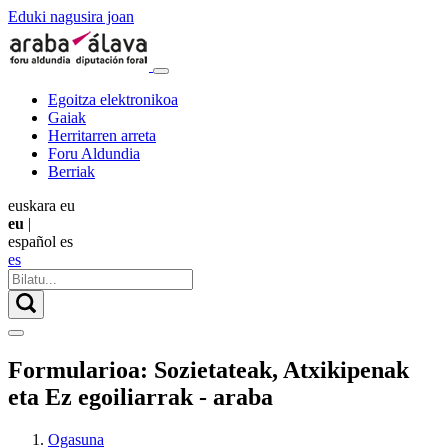
Eduki nagusira joan
Egoitza elektronikoa
Gaiak
Herritarren arreta
Foru Aldundia
Berriak
euskara
eu
eu
|
español
es
es
Formularioa: Sozietateak, Atxikipenak
eta Ez egoiliarrak - araba
Ogasuna