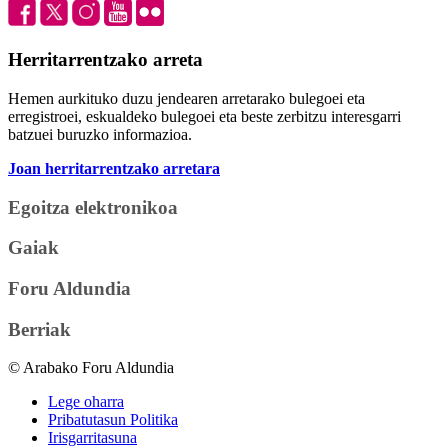
Herritarrentzako arreta
Hemen aurkituko duzu jendearen arretarako bulegoei eta
erregistroei, eskualdeko bulegoei eta beste zerbitzu interesgarri
batzuei buruzko informazioa.
Joan herritarrentzako arretara
Egoitza elektronikoa
Gaiak
Foru Aldundia
Berriak
© Arabako Foru Aldundia
Lege oharra
Pribatutasun Politika
Irisgarritasuna