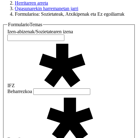
Herritarren arreta
Ogasunarekin harremanetan jarri
Formularioa: Sozietateak, Atxikipenak eta Ez egoiliarrak
FormularioTemas
Izen-abizenak/Sozietatearen izena
IFZ
Beharrezkoa