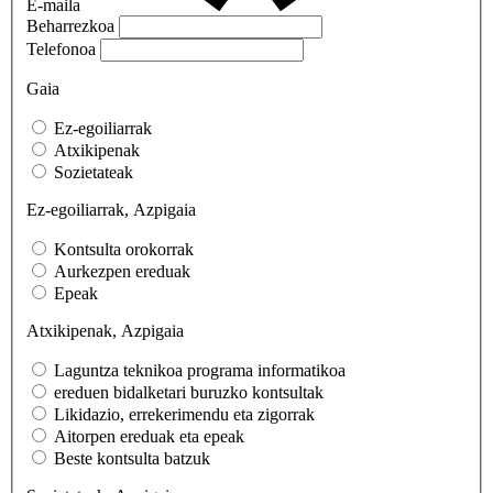
E-maila
Beharrezkoa
Telefonoa
Gaia
Ez-egoiliarrak
Atxikipenak
Sozietateak
Ez-egoiliarrak, Azpigaia
Kontsulta orokorrak
Aurkezpen ereduak
Epeak
Atxikipenak, Azpigaia
Laguntza teknikoa programa informatikoa
ereduen bidalketari buruzko kontsultak
Likidazio, errekerimendu eta zigorrak
Aitorpen ereduak eta epeak
Beste kontsulta batzuk