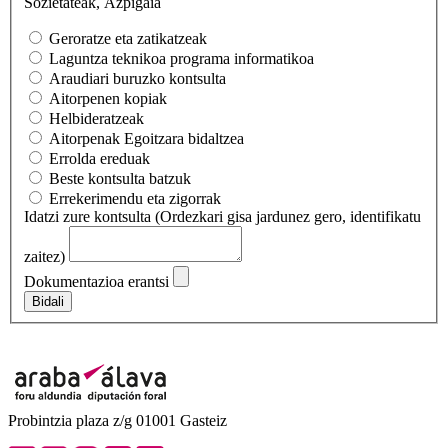
Sozietateak, Azpigaia
Geroratze eta zatikatzeak
Laguntza teknikoa programa informatikoa
Araudiari buruzko kontsulta
Aitorpenen kopiak
Helbideratzeak
Aitorpenak Egoitzara bidaltzea
Errolda ereduak
Beste kontsulta batzuk
Errekerimendu eta zigorrak
Idatzi zure kontsulta (Ordezkari gisa jardunez gero, identifikatu
zaitez)
Dokumentazioa erantsi
Bidali
Probintzia plaza z/g 01001 Gasteiz