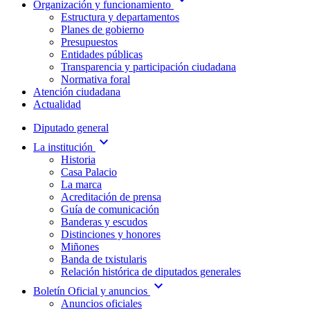
Organización y funcionamiento
Estructura y departamentos
Planes de gobierno
Presupuestos
Entidades públicas
Transparencia y participación ciudadana
Normativa foral
Atención ciudadana
Actualidad
Diputado general
expand_more
La institución
Historia
Casa Palacio
La marca
Acreditación de prensa
Guía de comunicación
Banderas y escudos
Distinciones y honores
Miñones
Banda de txistularis
Relación histórica de diputados generales
expand_more
Boletín Oficial y anuncios
Anuncios oficiales