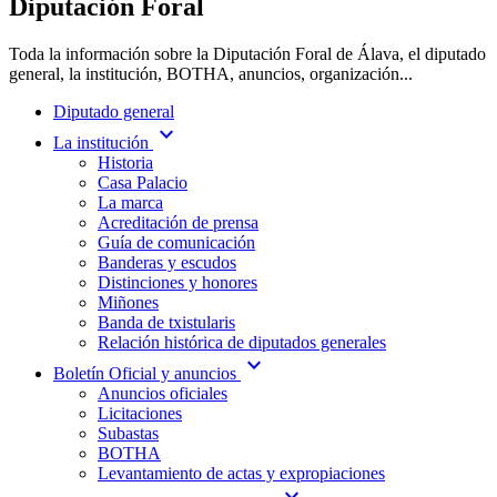
Diputación Foral
Toda la información sobre la Diputación Foral de Álava, el diputado
general, la institución, BOTHA, anuncios, organización...
Diputado general
expand_more
La institución
Historia
Casa Palacio
La marca
Acreditación de prensa
Guía de comunicación
Banderas y escudos
Distinciones y honores
Miñones
Banda de txistularis
Relación histórica de diputados generales
expand_more
Boletín Oficial y anuncios
Anuncios oficiales
Licitaciones
Subastas
BOTHA
Levantamiento de actas y expropiaciones
expand_more