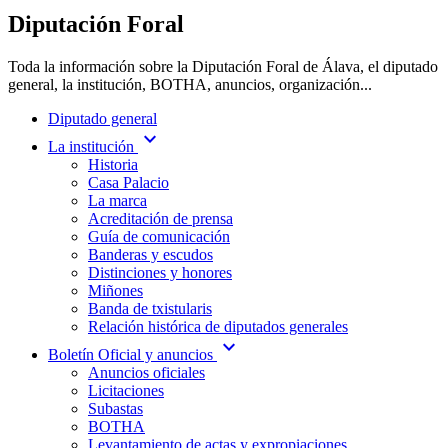
Diputación Foral
Toda la información sobre la Diputación Foral de Álava, el diputado
general, la institución, BOTHA, anuncios, organización...
Diputado general
expand_more
La institución
Historia
Casa Palacio
La marca
Acreditación de prensa
Guía de comunicación
Banderas y escudos
Distinciones y honores
Miñones
Banda de txistularis
Relación histórica de diputados generales
expand_more
Boletín Oficial y anuncios
Anuncios oficiales
Licitaciones
Subastas
BOTHA
Levantamiento de actas y expropiaciones