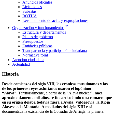
Anuncios oficiales
Licitaciones
Subastas
BOTHA
Levantamiento de actas y expropiaciones
expand_more
Organización y funcionamiento
Estructura y departamentos
Planes de gobierno
Presupuestos
Entidades públicas
Transparencia y participación ciudadana
Normativa foral
Atención ciudadana
Actualidad
Historia
Desde comienzos del siglo VIII, las crónicas musulmanas y las
de los primeros reyes asturianos usaron el topónimo
“Álava”
. Territorialmente, a partir de la “Álava nuclear”,
hace
aproximadamente mil años, se fue articulando una comarca que
en su origen dejaba todavía fuera a Ayala, Valdegovía, la Rioja
Alavesa o la Montaña
.
A mediados del siglo XIII
está
documentada la existencia de la Cofradía de Arriaga, la primera