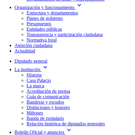
expand_more
Organización y funcionamiento
Estructura y departamentos
Planes de gobierno
Presupuestos
Entidades públicas
Transparencia y participación ciudadana
Normativa foral
Atención ciudadana
Actualidad
Diputado general
expand_more
La institución
Historia
Casa Palacio
La marca
Acreditación de prensa
Guía de comunicación
Banderas y escudos
Distinciones y honores
Miñones
Banda de txistularis
Relación histórica de diputados generales
expand_more
Boletín Oficial y anuncios