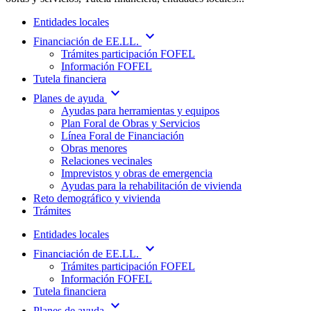
Entidades locales
expand_more
Financiación de EE.LL.
Trámites participación FOFEL
Información FOFEL
Tutela financiera
expand_more
Planes de ayuda
Ayudas para herramientas y equipos
Plan Foral de Obras y Servicios
Línea Foral de Financiación
Obras menores
Relaciones vecinales
Imprevistos y obras de emergencia
Ayudas para la rehabilitación de vivienda
Reto demográfico y vivienda
Trámites
Entidades locales
expand_more
Financiación de EE.LL.
Trámites participación FOFEL
Información FOFEL
Tutela financiera
expand_more
Planes de ayuda