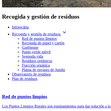
Recogida y gestión de residuos
Inforecikla
expand_more
Recogida y gestión de residuos
Red de puntos limpios
Recogida de papel y cartón
Garbigune
Punto verde móvil
Segunda vida
Residuos orgánicos
Fracción orgánica
Planta de envases de Jundiz
Observatorio de residuos
Plan de residuos
Red de puntos limpios
Los Puntos Limpios Rurales son equipamientos para dar solución a la g