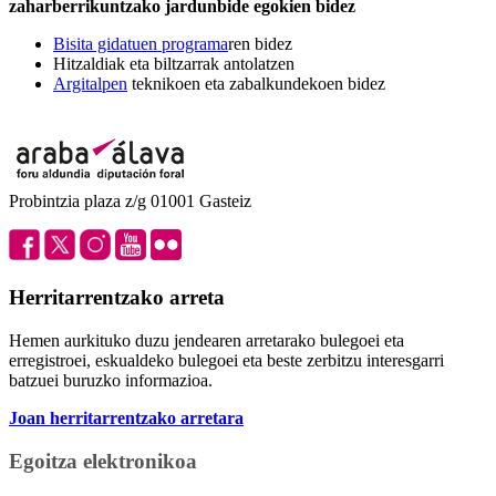
zaharberrikuntzako jardunbide egokien bidez
Bisita gidatuen programa
ren bidez
Hitzaldiak eta biltzarrak antolatzen
Argitalpen
teknikoen eta zabalkundekoen bidez
Probintzia plaza z/g 01001 Gasteiz
Herritarrentzako arreta
Hemen aurkituko duzu jendearen arretarako bulegoei eta
erregistroei, eskualdeko bulegoei eta beste zerbitzu interesgarri
batzuei buruzko informazioa.
Joan herritarrentzako arretara
Egoitza elektronikoa