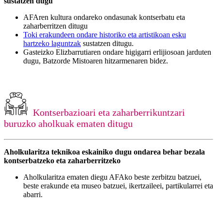
sustatzen dugu
AFAren kultura ondareko ondasunak kontserbatu eta
zaharberritzen ditugu
Toki erakundeen ondare historiko eta artistikoan esku
hartzeko laguntzak
sustatzen ditugu.
Gasteizko Elizbarrutiaren ondare higigarri erlijiosoan jarduten
dugu, Batzorde Mistoaren hitzarmenaren bidez.
Kontserbazioari eta zaharberrikuntzari
buruzko aholkuak ematen ditugu
Aholkularitza teknikoa eskainiko dugu ondarea behar bezala
kontserbatzeko eta zaharberritzeko
Aholkularitza ematen diegu AFAko beste zerbitzu batzuei,
beste erakunde eta museo batzuei, ikertzaileei, partikularrei eta
abarri.