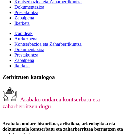
Kontserbazioa eta Zaharberrikuntza
Dokumentazioa
Prestakuntza
Zabalpena
Ikerketa
Izapideak
Aurkezpena
Kontserbazioa eta Zaharberrikuntza
Dokumentazioa
Prestakuntza
Zabalpena
Ikerketa
Zerbitzuen katalogoa
Arabako ondarea kontserbatu eta
zaharberritzen dugu
Arabako ondare historikoa, artistikoa, arkeologikoa eta
dokumentala kontserbatu eta zaharberritzea bermatzen eta