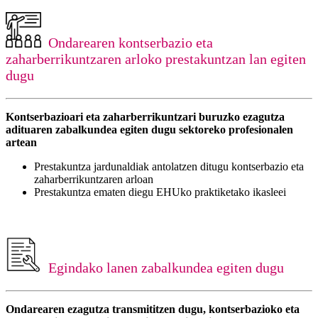
Ondarearen kontserbazio eta
zaharberrikuntzaren arloko prestakuntzan lan egiten
dugu
Kontserbazioari eta zaharberrikuntzari buruzko ezagutza
adituaren zabalkundea egiten dugu sektoreko profesionalen
artean
Prestakuntza jardunaldiak antolatzen ditugu kontserbazio eta
zaharberrikuntzaren arloan
Prestakuntza ematen diegu EHUko praktiketako ikasleei
Egindako lanen zabalkundea egiten dugu
Ondarearen ezagutza transmititzen dugu, kontserbazioko eta