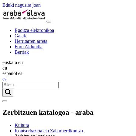
Eduki nagusira joan
Egoitza elektronikoa
Gaiak
Herritarren arreta
Foru Aldundia
Berriak
euskara
eu
eu
|
español
es
es
Zerbitzuen katalogoa - araba
Kultura
Kontserbazioa eta Zaharberrikuntza