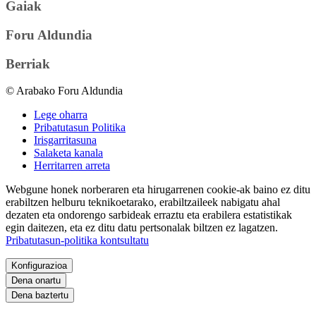
Gaiak
Foru Aldundia
Berriak
© Arabako Foru Aldundia
Lege oharra
Pribatutasun Politika
Irisgarritasuna
Salaketa kanala
Herritarren arreta
Webgune honek norberaren eta hirugarrenen cookie-ak baino ez ditu
erabiltzen helburu teknikoetarako, erabiltzaileek nabigatu ahal
dezaten eta ondorengo sarbideak erraztu eta erabilera estatistikak
egin daitezen, eta ez ditu datu pertsonalak biltzen ez lagatzen.
Pribatutasun-politika kontsultatu
Konfigurazioa
Dena onartu
Dena baztertu