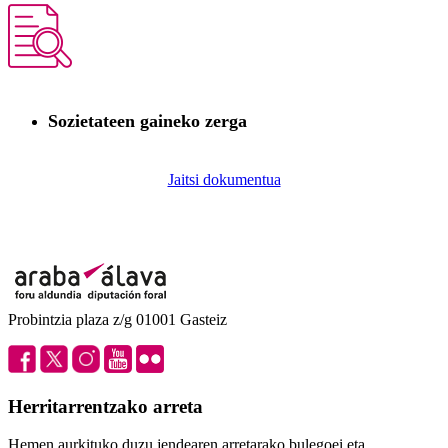
Sozietateen gaineko zerga
Jaitsi dokumentua
Probintzia plaza z/g 01001 Gasteiz
Herritarrentzako arreta
Hemen aurkituko duzu jendearen arretarako bulegoei eta