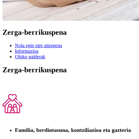
Zerga-berrikuspena
Nola egin nire aitorpena
Informazioa
Ohiko galderak
Zerga-berrikuspena
Familia, berdintasuna, kontziliazioa eta gazteria