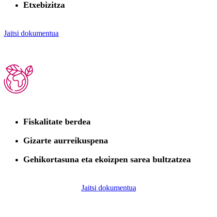
Etxebizitza
Jaitsi dokumentua
Fiskalitate berdea
Gizarte aurreikuspena
Gehikortasuna eta ekoizpen sarea bultzatzea
Jaitsi dokumentua