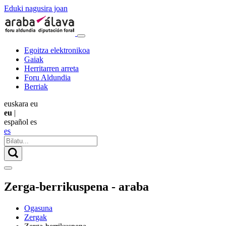
Eduki nagusira joan
Egoitza elektronikoa
Gaiak
Herritarren arreta
Foru Aldundia
Berriak
euskara
eu
eu
|
español
es
es
Zerga-berrikuspena - araba
Ogasuna
Zergak