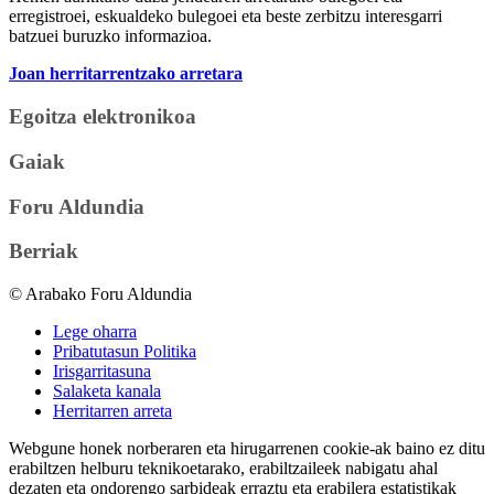
erregistroei, eskualdeko bulegoei eta beste zerbitzu interesgarri
batzuei buruzko informazioa.
Joan herritarrentzako arretara
Egoitza elektronikoa
Gaiak
Foru Aldundia
Berriak
© Arabako Foru Aldundia
Lege oharra
Pribatutasun Politika
Irisgarritasuna
Salaketa kanala
Herritarren arreta
Webgune honek norberaren eta hirugarrenen cookie-ak baino ez ditu
erabiltzen helburu teknikoetarako, erabiltzaileek nabigatu ahal
dezaten eta ondorengo sarbideak erraztu eta erabilera estatistikak