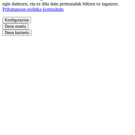
egin daitezen, eta ez ditu datu pertsonalak biltzen ez lagatzen.
Pribatutasun-politika kontsultatu
Konfigurazioa
Dena onartu
Dena baztertu