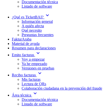
Documentación técnica
Listado de software
expand_more
¿Qué es TicketBAI?
Información general
A quién afecta
Qué necesito
Preguntas frecuentes
FakturAraba
Material de ayuda
Resumen para declaraciones
expand_more
Emito facturas
Voy a empezar
Ya he empezado
Versiones en pruebas
expand_more
Recibo facturas
Mis facturas
Lectura de QRs
Colaboración ciudadana en la prevención del fraude
expand_more
Área técnica
Documentación técnica
Listado de software