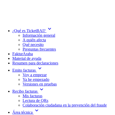
expand_more
¿Qué es TicketBAI?
Información general
A quién afecta
Qué necesito
Preguntas frecuentes
FakturAraba
Material de ayuda
Resumen para declaraciones
expand_more
Emito facturas
Voy a empezar
Ya he empezado
Versiones en pruebas
expand_more
Recibo facturas
Mis facturas
Lectura de QRs
Colaboración ciudadana en la prevención del fraude
expand_more
Área técnica