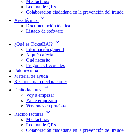
Mis facturas
Lectura de QRs
Colaboración ciudadana en la prevención del fraude
expand_more
Área técnica
Documentación técnica
Listado de software
expand_more
¿Qué es TicketBAI?
Información general
A quién afecta
Qué necesito
Preguntas frecuentes
FakturAraba
Material de ayuda
Resumen para declaraciones
expand_more
Emito facturas
Voy a empezar
Ya he empezado
Versiones en pruebas
expand_more
Recibo facturas
Mis facturas
Lectura de QRs
Colaboración ciudadana en la prevención del fraude