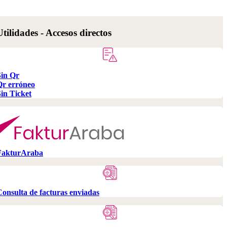
Utilidades - Accesos directos
Sin Qr
Qr erróneo
in Ticket
FakturAraba
onsulta de facturas enviadas