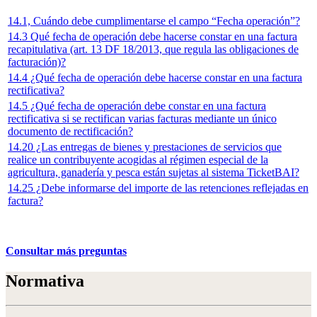
14.1, Cuándo debe cumplimentarse el campo “Fecha operación”?
14.3 Qué fecha de operación debe hacerse constar en una factura
recapitulativa (art. 13 DF 18/2013, que regula las obligaciones de
facturación)?
14.4 ¿Qué fecha de operación debe hacerse constar en una factura
rectificativa?
14.5 ¿Qué fecha de operación debe constar en una factura
rectificativa si se rectifican varias facturas mediante un único
documento de rectificación?
14.20 ¿Las entregas de bienes y prestaciones de servicios que
realice un contribuyente acogidas al régimen especial de la
agricultura, ganadería y pesca están sujetas al sistema TicketBAI?
14.25 ¿Debe informarse del importe de las retenciones reflejadas en
factura?
Consultar más preguntas
Normativa