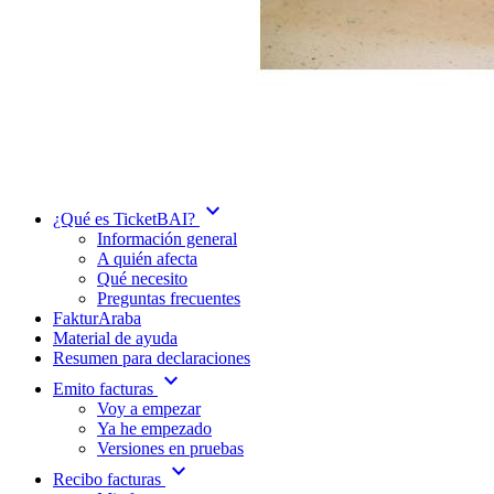
expand_more
¿Qué es TicketBAI?
Información general
A quién afecta
Qué necesito
Preguntas frecuentes
FakturAraba
Material de ayuda
Resumen para declaraciones
expand_more
Emito facturas
Voy a empezar
Ya he empezado
Versiones en pruebas
expand_more
Recibo facturas