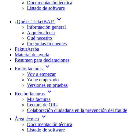
Documentación técnica
Listado de software
expand_more
¿Qué es TicketBAI?
Información general
A quién afecta
Qué necesito
Preguntas frecuentes
FakturAraba
Material de ayuda
Resumen para declaraciones
expand_more
Emito facturas
Voy a empezar
Ya he empezado
Versiones en pruebas
expand_more
Recibo facturas
Mis facturas
Lectura de QRs
Colaboración ciudadana en la prevención del fraude
expand_more
Área técnica
Documentación técnica
Listado de software