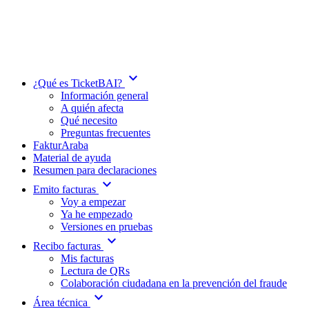
expand_more
¿Qué es TicketBAI?
Información general
A quién afecta
Qué necesito
Preguntas frecuentes
FakturAraba
Material de ayuda
Resumen para declaraciones
expand_more
Emito facturas
Voy a empezar
Ya he empezado
Versiones en pruebas
expand_more
Recibo facturas
Mis facturas
Lectura de QRs
Colaboración ciudadana en la prevención del fraude
expand_more
Área técnica