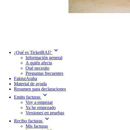
expand_more
¿Qué es TicketBAI?
Información general
A quién afecta
Qué necesito
Preguntas frecuentes
FakturAraba
Material de ayuda
Resumen para declaraciones
expand_more
Emito facturas
Voy a empezar
Ya he empezado
Versiones en pruebas
expand_more
Recibo facturas
Mis facturas