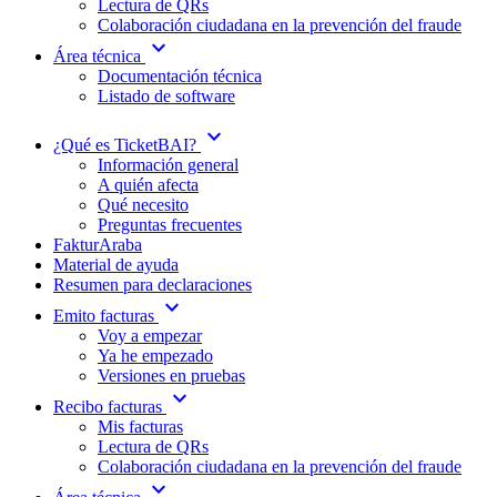
Lectura de QRs
Colaboración ciudadana en la prevención del fraude
expand_more
Área técnica
Documentación técnica
Listado de software
expand_more
¿Qué es TicketBAI?
Información general
A quién afecta
Qué necesito
Preguntas frecuentes
FakturAraba
Material de ayuda
Resumen para declaraciones
expand_more
Emito facturas
Voy a empezar
Ya he empezado
Versiones en pruebas
expand_more
Recibo facturas
Mis facturas
Lectura de QRs
Colaboración ciudadana en la prevención del fraude
expand_more