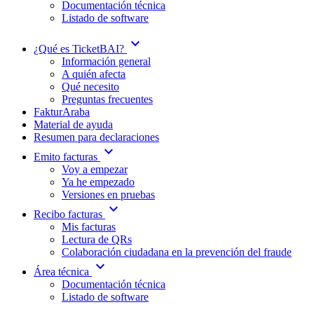
Documentación técnica
Listado de software
expand_more
¿Qué es TicketBAI?
Información general
A quién afecta
Qué necesito
Preguntas frecuentes
FakturAraba
Material de ayuda
Resumen para declaraciones
expand_more
Emito facturas
Voy a empezar
Ya he empezado
Versiones en pruebas
expand_more
Recibo facturas
Mis facturas
Lectura de QRs
Colaboración ciudadana en la prevención del fraude
expand_more
Área técnica
Documentación técnica
Listado de software