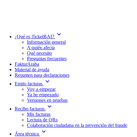
expand_more
¿Qué es TicketBAI?
Información general
A quién afecta
Qué necesito
Preguntas frecuentes
FakturAraba
Material de ayuda
Resumen para declaraciones
expand_more
Emito facturas
Voy a empezar
Ya he empezado
Versiones en pruebas
expand_more
Recibo facturas
Mis facturas
Lectura de QRs
Colaboración ciudadana en la prevención del fraude
expand_more
Área técnica