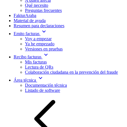
A quién afecta
Qué necesito
Preguntas frecuentes
FakturAraba
Material de ayuda
Resumen para declaraciones
expand_more
Emito facturas
Voy a empezar
Ya he empezado
Versiones en pruebas
expand_more
Recibo facturas
Mis facturas
Lectura de QRs
Colaboración ciudadana en la prevención del fraude
expand_more
Área técnica
Documentación técnica
Listado de software