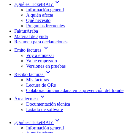
expand_more
¿Qué es TicketBAI?
Información general
A quién afecta
Qué necesito
Preguntas frecuentes
FakturAraba
Material de ayuda
Resumen para declaraciones
expand_more
Emito facturas
Voy a empezar
Ya he empezado
Versiones en pruebas
expand_more
Recibo facturas
Mis facturas
Lectura de QRs
Colaboración ciudadana en la prevención del fraude
expand_more
Área técnica
Documentación técnica
Listado de software
expand_more
¿Qué es TicketBAI?
Información general