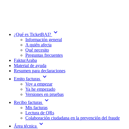
expand_more
¿Qué es TicketBAI?
Información general
A quién afecta
Qué necesito
Preguntas frecuentes
FakturAraba
Material de ayuda
Resumen para declaraciones
expand_more
Emito facturas
Voy a empezar
Ya he empezado
Versiones en pruebas
expand_more
Recibo facturas
Mis facturas
Lectura de QRs
Colaboración ciudadana en la prevención del fraude
expand_more
Área técnica