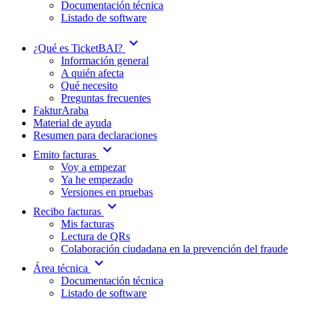
Documentación técnica
Listado de software
expand_more
¿Qué es TicketBAI?
Información general
A quién afecta
Qué necesito
Preguntas frecuentes
FakturAraba
Material de ayuda
Resumen para declaraciones
expand_more
Emito facturas
Voy a empezar
Ya he empezado
Versiones en pruebas
expand_more
Recibo facturas
Mis facturas
Lectura de QRs
Colaboración ciudadana en la prevención del fraude
expand_more
Área técnica
Documentación técnica
Listado de software