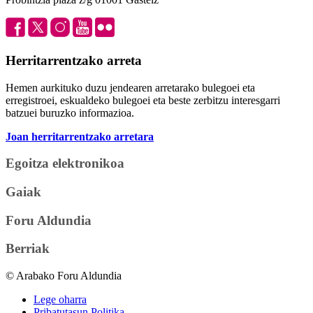
Herritarrentzako arreta
Hemen aurkituko duzu jendearen arretarako bulegoei eta
erregistroei, eskualdeko bulegoei eta beste zerbitzu interesgarri
batzuei buruzko informazioa.
Joan herritarrentzako arretara
Egoitza elektronikoa
Gaiak
Foru Aldundia
Berriak
© Arabako Foru Aldundia
Lege oharra
Pribatutasun Politika