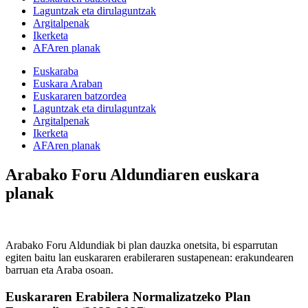
Laguntzak eta dirulaguntzak
Argitalpenak
Ikerketa
AFAren planak
Euskaraba
Euskara Araban
Euskararen batzordea
Laguntzak eta dirulaguntzak
Argitalpenak
Ikerketa
AFAren planak
Arabako Foru Aldundiaren euskara
planak
Arabako Foru Aldundiak bi plan dauzka onetsita, bi esparrutan
egiten baitu lan euskararen erabileraren sustapenean: erakundearen
barruan eta Araba osoan.
Euskararen Erabilera Normalizatzeko Plan