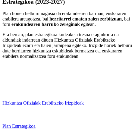
Estrategikoa (2023-2027)
Plan honen helburu nagusia da erakundearen barruan, euskararen
erabilera areagotzea, bai
herritarrei ematen zaien zerbitzuan
, bai
foru
erakundearen barruko zereginak
egitean.
Era berean, plan estrategikoa kudeaketa tresna eraginkorra da
aldundiak indarrean dituen Hizkuntza Ofizialak Erabiltzeko
Irizpideak ezarri eta haien jarraipena egiteko. Irizpide horiek helburu
dute herritarren hizkuntza eskubideak bermatzea eta euskararen
erabilera normalizatzea foru erakundean.
Hizkuntza Ofizialak Erabiltzeko Irizpideak
Plan Estrategikoa