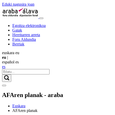
Eduki nagusira joan
Egoitza elektronikoa
Gaiak
Herritarren arreta
Foru Aldundia
Berriak
euskara
eu
eu
|
español
es
es
AFAren planak - araba
Euskara
AFAren planak