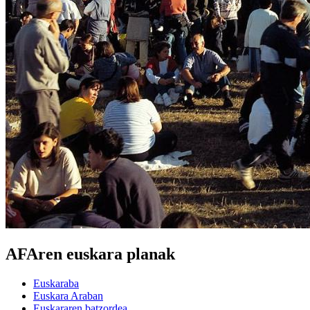
AFAren euskara planak
Euskaraba
Euskara Araban
Euskararen batzordea