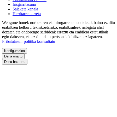
Irisgarritasuna
Salaketa kanala
Herritarren arreta
Webgune honek norberaren eta hirugarrenen cookie-ak baino ez ditu
erabiltzen helburu teknikoetarako, erabiltzaileek nabigatu ahal
dezaten eta ondorengo sarbideak erraztu eta erabilera estatistikak
egin daitezen, eta ez ditu datu pertsonalak biltzen ez lagatzen.
Pribatutasun-politika kontsultatu
Konfigurazioa
Dena onartu
Dena baztertu