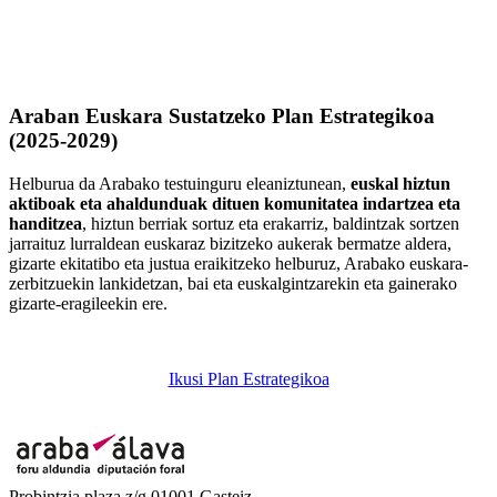
Araban Euskara Sustatzeko Plan Estrategikoa
(2025-2029)
Helburua da Arabako testuinguru eleaniztunean,
euskal hiztun
aktiboak eta ahaldunduak dituen komunitatea indartzea eta
handitzea
, hiztun berriak sortuz eta erakarriz, baldintzak sortzen
jarraituz lurraldean euskaraz bizitzeko aukerak bermatze aldera,
gizarte ekitatibo eta justua eraikitzeko helburuz, Arabako euskara-
zerbitzuekin lankidetzan, bai eta euskalgintzarekin eta gainerako
gizarte-eragileekin ere.
Ikusi Plan Estrategikoa
Probintzia plaza z/g 01001 Gasteiz