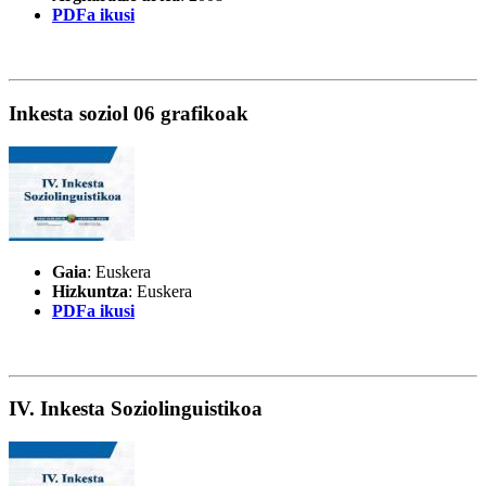
PDFa ikusi
Inkesta soziol 06 grafikoak
Gaia
: Euskera
Hizkuntza
: Euskera
PDFa ikusi
IV. Inkesta Soziolinguistikoa