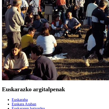
Euskarazko argitalpenak
Euskaraba
Euskara Araban
Euskararen batzordea