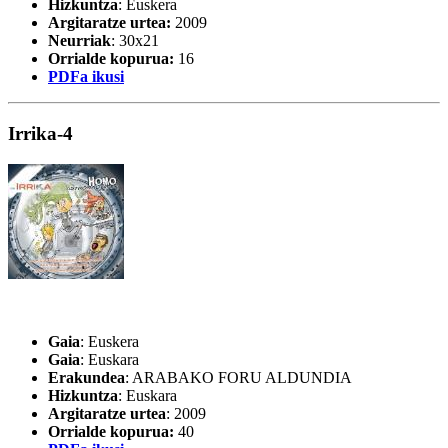
Hizkuntza
: Euskera
Argitaratze urtea:
2009
Neurriak
: 30x21
Orrialde kopurua:
16
PDFa ikusi
Irrika-4
Gaia
: Euskera
Gaia
: Euskara
Erakundea
: ARABAKO FORU ALDUNDIA
Hizkuntza
: Euskara
Argitaratze urtea
: 2009
Orrialde kopurua:
40