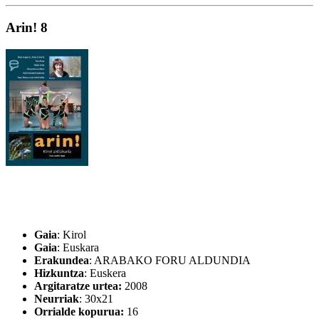
Arin! 8
Gaia
: Kirol
Gaia
: Euskara
Erakundea
: ARABAKO FORU ALDUNDIA
Hizkuntza
: Euskera
Argitaratze urtea:
2008
Neurriak
: 30x21
Orrialde kopurua:
16