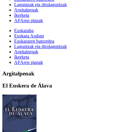
Laguntzak eta dirulaguntzak
Argitalpenak
Ikerketa
AFAren planak
Euskaraba
Euskara Araban
Euskararen batzordea
Laguntzak eta dirulaguntzak
Argitalpenak
Ikerketa
AFAren planak
Argitalpenak
El Euskera de Álava