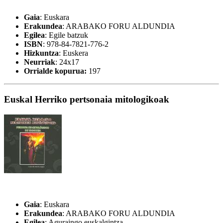
Gaia
: Euskara
Erakundea
: ARABAKO FORU ALDUNDIA
Egilea
: Egile batzuk
ISBN
: 978-84-7821-776-2
Hizkuntza
: Euskera
Neurriak
: 24x17
Orrialde kopurua:
197
Euskal Herriko pertsonaia mitologikoak
Gaia
: Euskara
Erakundea
: ARABAKO FORU ALDUNDIA
Egilea
: Aguraingo euskalgintza