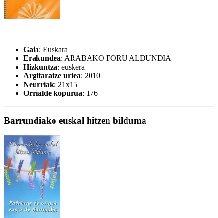
Gaia
: Euskara
Erakundea
: ARABAKO FORU ALDUNDIA
Hizkuntza
: euskera
Argitaratze urtea
: 2010
Neurriak
: 21x15
Orrialde kopurua
: 176
Barrundiako euskal hitzen bilduma