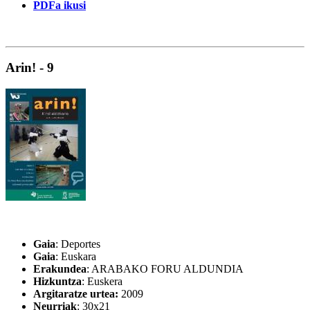
PDFa ikusi
Arin! - 9
Gaia
: Deportes
Gaia
: Euskara
Erakundea
: ARABAKO FORU ALDUNDIA
Hizkuntza
: Euskera
Argitaratze urtea:
2009
Neurriak
: 30x21