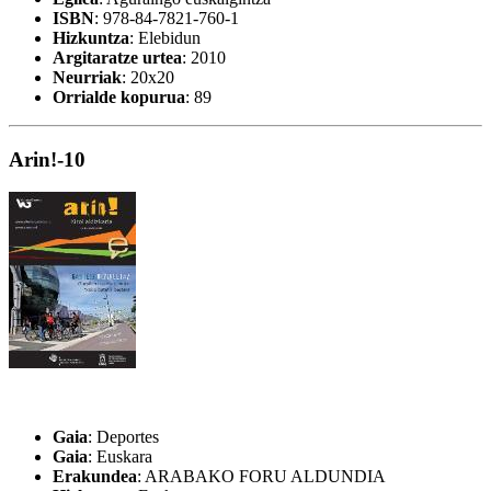
ISBN
: 978-84-7821-760-1
Hizkuntza
: Elebidun
Argitaratze urtea
: 2010
Neurriak
: 20x20
Orrialde kopurua
: 89
Arin!-10
Gaia
: Deportes
Gaia
: Euskara
Erakundea
: ARABAKO FORU ALDUNDIA