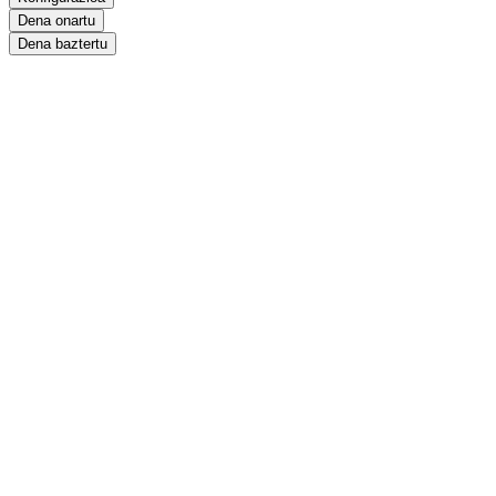
Dena onartu
Dena baztertu