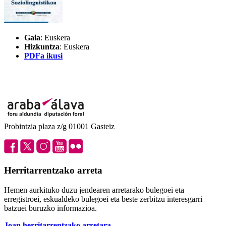
Gaia
: Euskera
Hizkuntza
: Euskera
PDFa ikusi
Probintzia plaza z/g 01001 Gasteiz
Herritarrentzako arreta
Hemen aurkituko duzu jendearen arretarako bulegoei eta
erregistroei, eskualdeko bulegoei eta beste zerbitzu interesgarri
batzuei buruzko informazioa.
Joan herritarrentzako arretara