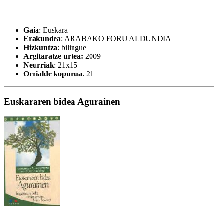
Gaia
: Euskara
Erakundea
: ARABAKO FORU ALDUNDIA
Hizkuntza
: bilingue
Argitaratze urtea:
2009
Neurriak
: 21x15
Orrialde kopurua
: 21
Euskararen bidea Agurainen