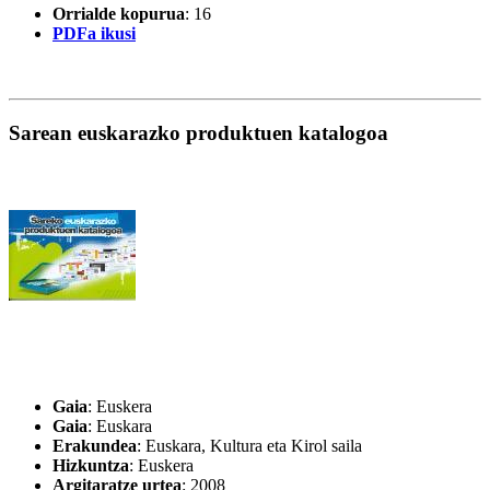
Orrialde kopurua
: 16
PDFa ikusi
Sarean euskarazko produktuen katalogoa
Gaia
: Euskera
Gaia
: Euskara
Erakundea
: Euskara, Kultura eta Kirol saila
Hizkuntza
: Euskera
Argitaratze urtea
: 2008