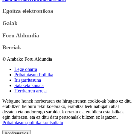
Egoitza elektronikoa
Gaiak
Foru Aldundia
Berriak
© Arabako Foru Aldundia
Lege oharra
Pribatutasun Politika
Irisgarritasuna
Salaketa kanala
Herritarren arreta
Webgune honek norberaren eta hirugarrenen cookie-ak baino ez ditu
erabiltzen helburu teknikoetarako, erabiltzaileek nabigatu ahal
dezaten eta ondorengo sarbideak erraztu eta erabilera estatistikak
egin daitezen, eta ez ditu datu pertsonalak biltzen ez lagatzen.
Pribatutasun-politika kontsultatu
Konfigurazioa