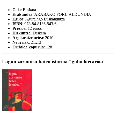
Gaia
: Euskara
Erakundea
: ARABAKO FORU ALDUNDIA
Egilea
: Aguraingo Euskalgintza
ISBN
: 978-84-8136-543-6
Prezioa
: 12 euros
Hizkuntza
: Euskera
Argitaratze urtea
: 2010
Neurriak
: 21x13
Orrialde kopurua
: 128
Lagun zoriontsu baten istorioa "gidoi literarioa"