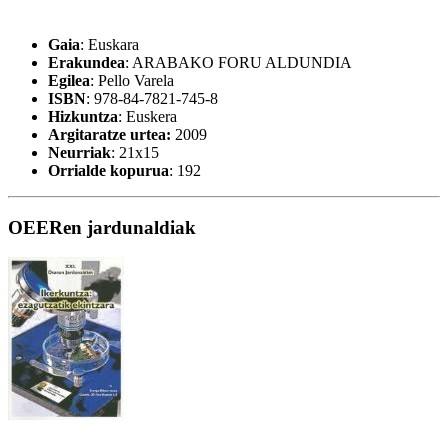
Gaia
: Euskara
Erakundea
: ARABAKO FORU ALDUNDIA
Egilea
: Pello Varela
ISBN
: 978-84-7821-745-8
Hizkuntza
: Euskera
Argitaratze urtea:
2009
Neurriak
: 21x15
Orrialde kopurua
: 192
OEERen jardunaldiak