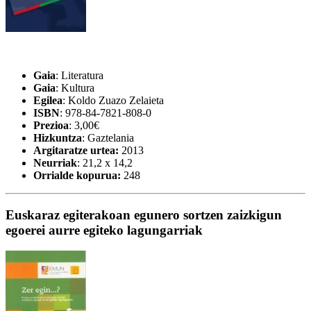
Gaia
: Literatura
Gaia
: Kultura
Egilea
: Koldo Zuazo Zelaieta
ISBN
: 978-84-7821-808-0
Prezioa
: 3,00€
Hizkuntza
: Gaztelania
Argitaratze urtea:
2013
Neurriak
: 21,2 x 14,2
Orrialde kopurua:
248
Euskaraz egiterakoan egunero sortzen zaizkigun
egoerei aurre egiteko lagungarriak