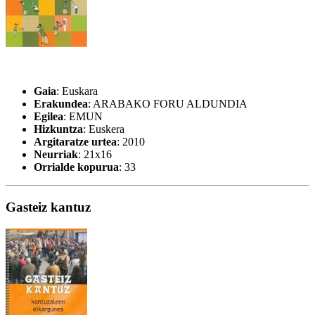
Gaia
: Euskara
Erakundea
: ARABAKO FORU ALDUNDIA
Egilea
: EMUN
Hizkuntza
: Euskera
Argitaratze urtea
: 2010
Neurriak
: 21x16
Orrialde kopurua
: 33
Gasteiz kantuz