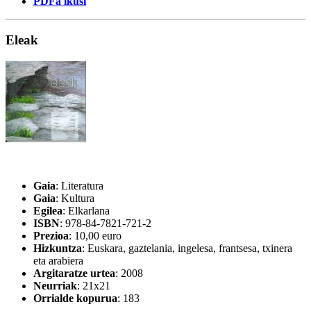
PDFa ikusi
Eleak
Gaia
: Literatura
Gaia
: Kultura
Egilea
: Elkarlana
ISBN
: 978-84-7821-721-2
Prezioa
: 10,00 euro
Hizkuntza
: Euskara, gaztelania, ingelesa, frantsesa, txinera
eta arabiera
Argitaratze urtea
: 2008
Neurriak
: 21x21
Orrialde kopurua
: 183