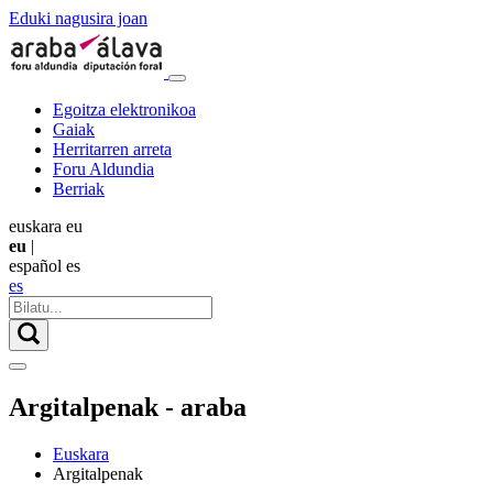
Eduki nagusira joan
Egoitza elektronikoa
Gaiak
Herritarren arreta
Foru Aldundia
Berriak
euskara
eu
eu
|
español
es
es
Argitalpenak - araba
Euskara
Argitalpenak