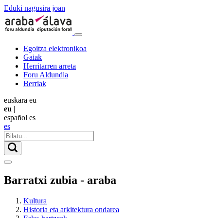
Eduki nagusira joan
Egoitza elektronikoa
Gaiak
Herritarren arreta
Foru Aldundia
Berriak
euskara
eu
eu
|
español
es
es
Barratxi zubia - araba
Kultura
Historia eta arkitektura ondarea