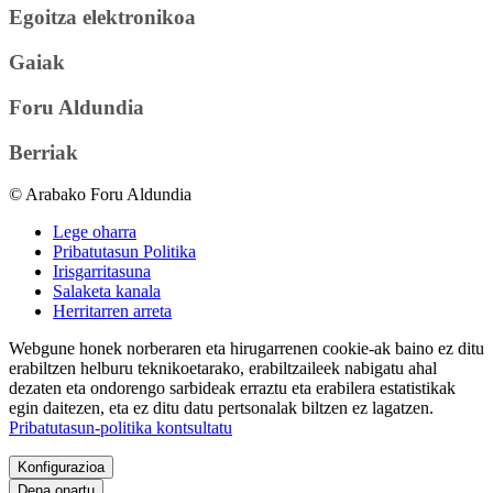
Egoitza elektronikoa
Gaiak
Foru Aldundia
Berriak
© Arabako Foru Aldundia
Lege oharra
Pribatutasun Politika
Irisgarritasuna
Salaketa kanala
Herritarren arreta
Webgune honek norberaren eta hirugarrenen cookie-ak baino ez ditu
erabiltzen helburu teknikoetarako, erabiltzaileek nabigatu ahal
dezaten eta ondorengo sarbideak erraztu eta erabilera estatistikak
egin daitezen, eta ez ditu datu pertsonalak biltzen ez lagatzen.
Pribatutasun-politika kontsultatu
Konfigurazioa
Dena onartu