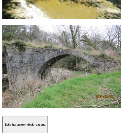
Esku-hartzearen deskribapena