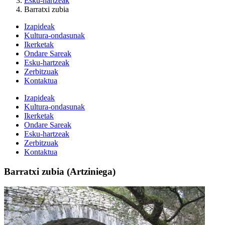
Esku-hartzeak
Barratxi zubia
Izapideak
Kultura-ondasunak
Ikerketak
Ondare Sareak
Esku-hartzeak
Zerbitzuak
Kontaktua
Izapideak
Kultura-ondasunak
Ikerketak
Ondare Sareak
Esku-hartzeak
Zerbitzuak
Kontaktua
Barratxi zubia (Artziniega)