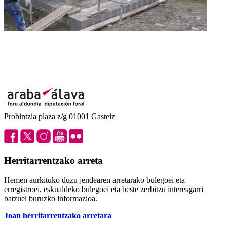
Probintzia plaza z/g 01001 Gasteiz
Herritarrentzako arreta
Hemen aurkituko duzu jendearen arretarako bulegoei eta
erregistroei, eskualdeko bulegoei eta beste zerbitzu interesgarri
batzuei buruzko informazioa.
Joan herritarrentzako arretara