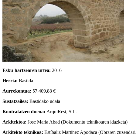
Esku-hartzearen urtea:
2016
Herria:
Bastida
Aurrekontua:
57.409,88 €
Sustatzailea:
Bastidako udala
Kontratatzen duena:
ArquiRest, S.L.
Arkitektoa:
Jose María Abad (Dokumentu teknikoaren idazketa)
Arkitekto teknikoa:
Estíbaliz Martínez Apodaca (Obraren zuzendari