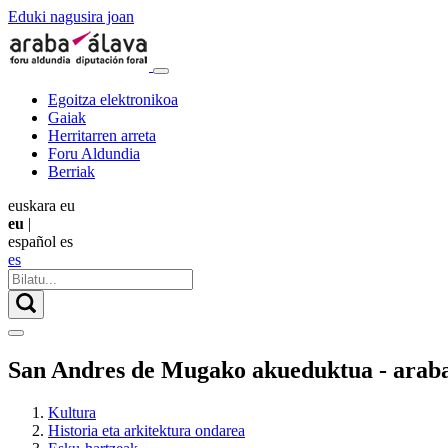
Eduki nagusira joan
Egoitza elektronikoa
Gaiak
Herritarren arreta
Foru Aldundia
Berriak
euskara
eu
eu
|
español
es
es
San Andres de Mugako akueduktua - arab
Kultura
Historia eta arkitektura ondarea