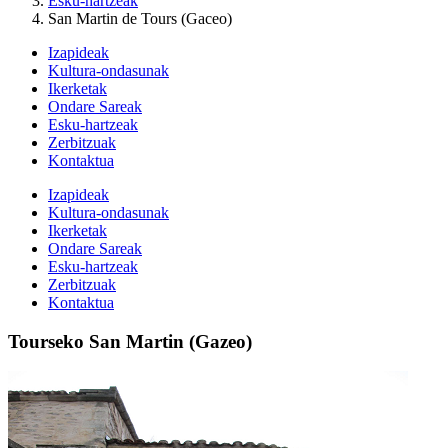
Esku-hartzeak
San Martin de Tours (Gaceo)
Izapideak
Kultura-ondasunak
Ikerketak
Ondare Sareak
Esku-hartzeak
Zerbitzuak
Kontaktua
Izapideak
Kultura-ondasunak
Ikerketak
Ondare Sareak
Esku-hartzeak
Zerbitzuak
Kontaktua
Tourseko San Martin (Gazeo)