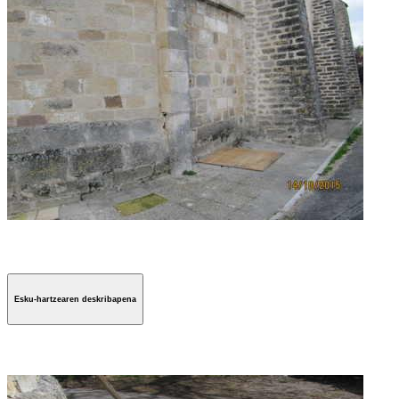
Esku-hartzearen deskribapena