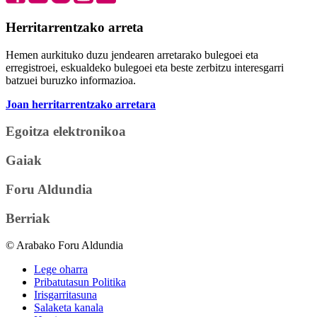
Herritarrentzako arreta
Hemen aurkituko duzu jendearen arretarako bulegoei eta
erregistroei, eskualdeko bulegoei eta beste zerbitzu interesgarri
batzuei buruzko informazioa.
Joan herritarrentzako arretara
Egoitza elektronikoa
Gaiak
Foru Aldundia
Berriak
© Arabako Foru Aldundia
Lege oharra
Pribatutasun Politika
Irisgarritasuna
Salaketa kanala