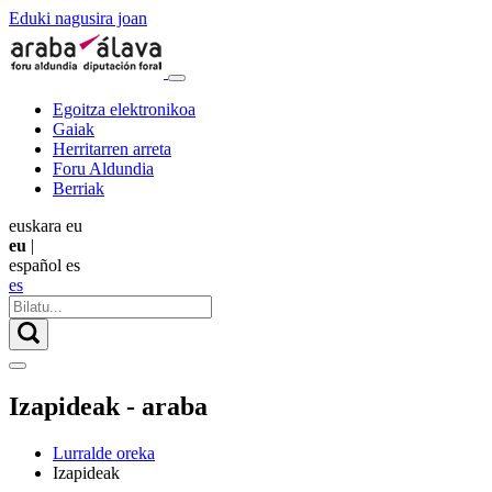
Eduki nagusira joan
Egoitza elektronikoa
Gaiak
Herritarren arreta
Foru Aldundia
Berriak
euskara
eu
eu
|
español
es
es
Izapideak - araba
Lurralde oreka
Izapideak