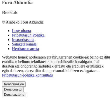
Foru Aldundia
Berriak
© Arabako Foru Aldundia
Lege oharra
Pribatutasun Politika
Irisgarritasuna
Salaketa kanala
Herritarren arreta
Webgune honek norberaren eta hirugarrenen cookie-ak baino ez ditu
erabiltzen helburu teknikoetarako, erabiltzaileek nabigatu ahal
dezaten eta ondorengo sarbideak erraztu eta erabilera estatistikak
egin daitezen, eta ez ditu datu pertsonalak biltzen ez lagatzen.
Pribatutasun-politika kontsultatu
Konfigurazioa
Dena onartu
Dena baztertu