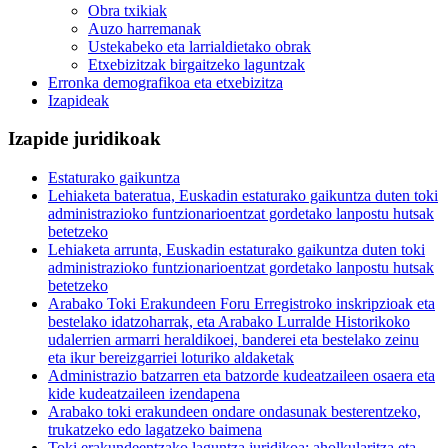
Obra txikiak
Auzo harremanak
Ustekabeko eta larrialdietako obrak
Etxebizitzak birgaitzeko laguntzak
Erronka demografikoa eta etxebizitza
Izapideak
Izapide juridikoak
Estaturako gaikuntza
Lehiaketa bateratua, Euskadin estaturako gaikuntza duten toki
administrazioko funtzionarioentzat gordetako lanpostu hutsak
betetzeko
Lehiaketa arrunta, Euskadin estaturako gaikuntza duten toki
administrazioko funtzionarioentzat gordetako lanpostu hutsak
betetzeko
Arabako Toki Erakundeen Foru Erregistroko inskripzioak eta
bestelako idatzoharrak, eta Arabako Lurralde Historikoko
udalerrien armarri heraldikoei, banderei eta bestelako zeinu
eta ikur bereizgarriei loturiko aldaketak
Administrazio batzarren eta batzorde kudeatzaileen osaera eta
kide kudeatzaileen izendapena
Arabako toki erakundeen ondare ondasunak besterentzeko,
trukatzeko edo lagatzeko baimena
Toki erakundeentzako laguntza juridikoa: aholkularitza eta