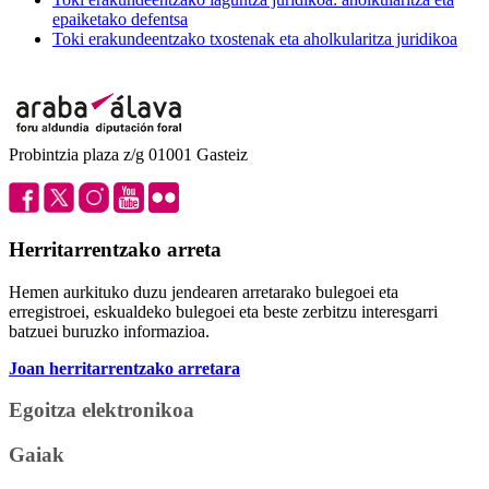
epaiketako defentsa
Toki erakundeentzako txostenak eta aholkularitza juridikoa
Probintzia plaza z/g 01001 Gasteiz
Herritarrentzako arreta
Hemen aurkituko duzu jendearen arretarako bulegoei eta
erregistroei, eskualdeko bulegoei eta beste zerbitzu interesgarri
batzuei buruzko informazioa.
Joan herritarrentzako arretara
Egoitza elektronikoa
Gaiak