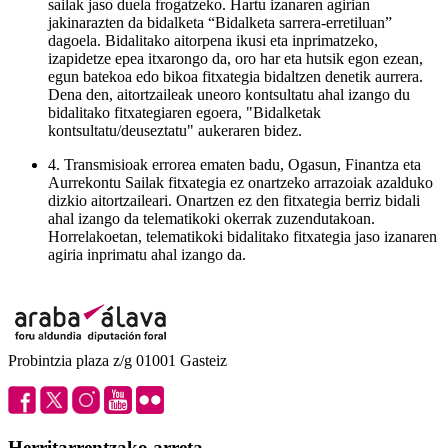
sailak jaso duela frogatzeko. Hartu izanaren agirian
jakinarazten da bidalketa “Bidalketa sarrera-erretiluan”
dagoela. Bidalitako aitorpena ikusi eta inprimatzeko,
izapidetze epea itxarongo da, oro har eta hutsik egon ezean,
egun batekoa edo bikoa fitxategia bidaltzen denetik aurrera.
Dena den, aitortzaileak uneoro kontsultatu ahal izango du
bidalitako fitxategiaren egoera, "Bidalketak
kontsultatu/deuseztatu" aukeraren bidez.
4. Transmisioak errorea ematen badu, Ogasun, Finantza eta
Aurrekontu Sailak fitxategia ez onartzeko arrazoiak azalduko
dizkio aitortzaileari. Onartzen ez den fitxategia berriz bidali
ahal izango da telematikoki okerrak zuzendutakoan.
Horrelakoetan, telematikoki bidalitako fitxategia jaso izanaren
agiria inprimatu ahal izango da.
Probintzia plaza z/g 01001 Gasteiz
Herritarrentzako arreta