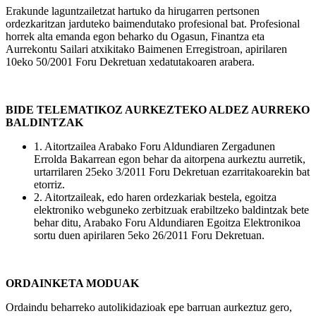
Erakunde laguntzailetzat hartuko da hirugarren pertsonen
ordezkaritzan jarduteko baimendutako profesional bat. Profesional
horrek alta emanda egon beharko du Ogasun, Finantza eta
Aurrekontu Sailari atxikitako Baimenen Erregistroan, apirilaren
10eko 50/2001 Foru Dekretuan xedatutakoaren arabera.
BIDE TELEMATIKOZ AURKEZTEKO ALDEZ AURREKO
BALDINTZAK
1. Aitortzailea Arabako Foru Aldundiaren Zergadunen
Errolda Bakarrean egon behar da aitorpena aurkeztu aurretik,
urtarrilaren 25eko 3/2011 Foru Dekretuan ezarritakoarekin bat
etorriz.
2. Aitortzaileak, edo haren ordezkariak bestela, egoitza
elektroniko webguneko zerbitzuak erabiltzeko baldintzak bete
behar ditu, Arabako Foru Aldundiaren Egoitza Elektronikoa
sortu duen apirilaren 5eko 26/2011 Foru Dekretuan.
ORDAINKETA MODUAK
Ordaindu beharreko autolikidazioak epe barruan aurkeztuz gero,