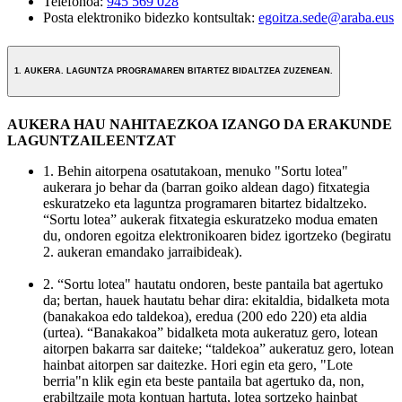
Telefonoa:
945 569 028
Posta elektroniko bidezko kontsultak:
egoitza.sede@araba.eus
1. AUKERA. LAGUNTZA PROGRAMAREN BITARTEZ BIDALTZEA ZUZENEAN.
AUKERA HAU NAHITAEZKOA IZANGO DA ERAKUNDE
LAGUNTZAILEENTZAT
1. Behin aitorpena osatutakoan, menuko "Sortu lotea"
aukerara jo behar da (barran goiko aldean dago) fitxategia
eskuratzeko eta laguntza programaren bitartez bidaltzeko.
“Sortu lotea” aukerak fitxategia eskuratzeko modua ematen
du, ondoren egoitza elektronikoaren bidez igortzeko (begiratu
2. aukeran emandako jarraibideak).
2. “Sortu lotea" hautatu ondoren, beste pantaila bat agertuko
da; bertan, hauek hautatu behar dira: ekitaldia, bidalketa mota
(banakakoa edo taldekoa), eredua (200 edo 220) eta aldia
(urtea). “Banakakoa” bidalketa mota aukeratuz gero, lotean
aitorpen bakarra sar daiteke; “taldekoa” aukeratuz gero, lotean
hainbat aitorpen sar daitezke. Hori egin eta gero, "Lote
berria"n klik egin eta beste pantaila bat agertuko da, non,
erabiltzaile mota kontuan hartuta, lotea sortzeko hainbat