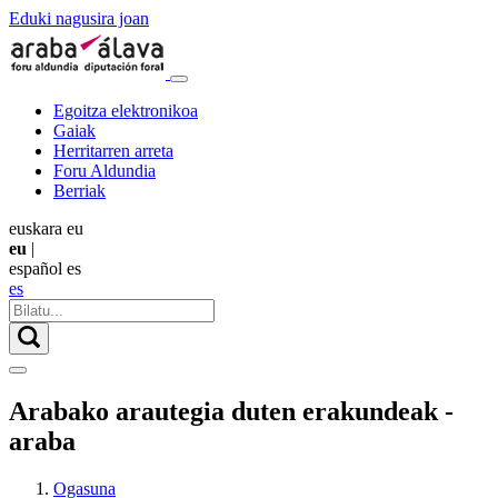
Eduki nagusira joan
Egoitza elektronikoa
Gaiak
Herritarren arreta
Foru Aldundia
Berriak
euskara
eu
eu
|
español
es
es
Arabako arautegia duten erakundeak -
araba
Ogasuna