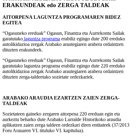
ERAKUNDEAK edo ZERGA TALDEAK
AITORPENA LAGUNTZA PROGRAMAREN BIDEZ
EGITEA
“Ogasuneko ereduak” Ogasun, Finantza eta Aurrekontu Sailak
garatutako
laguntza programa
erabiliz egingo dute 200 ereduko
autolikidazioa zergak Arabako arautegiaren arabera ordaintzen
dituzten erakundeek.
“Ogasuneko ereduak” Ogasun, Finantza eta Aurrekontu Sailak
garatutako laguntza programa erabiliz egingo dute 220 ereduko
autolikidazioa zergak Arabako arautegiaren arabera ordaintzen
dituzten zerga-taldeetako sozietate ordezkariek.
ARABAKO ARAUDIA EZARTZEN ZAIEN ZERGA-
TALDEAK
Sozietateen gaineko zergaren aitorpena 220 ereduan egin eta
aurkeztu beharko dute Arabako Lurralde Historikoko araudia
aplikatzen zaien zerga taldeen ordezkari diren entitateek (37/2013
Foru Arauaren VI. tituluko VI. kapitulua).