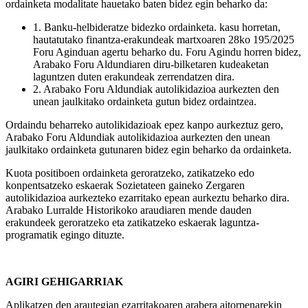
ordainketa modalitate hauetako baten bidez egin beharko da:
1. Banku-helbideratze bidezko ordainketa. kasu horretan,
hautatutako finantza-erakundeak martxoaren 28ko 195/2025
Foru Aginduan agertu beharko du. Foru Agindu horren bidez,
Arabako Foru Aldundiaren diru-bilketaren kudeaketan
laguntzen duten erakundeak zerrendatzen dira.
2. Arabako Foru Aldundiak autolikidazioa aurkezten den
unean jaulkitako ordainketa gutun bidez ordaintzea.
Ordaindu beharreko autolikidazioak epez kanpo aurkeztuz gero,
Arabako Foru Aldundiak autolikidazioa aurkezten den unean
jaulkitako ordainketa gutunaren bidez egin beharko da ordainketa.
Kuota positiboen ordainketa geroratzeko, zatikatzeko edo
konpentsatzeko eskaerak Sozietateen gaineko Zergaren
autolikidazioa aurkezteko ezarritako epean aurkeztu beharko dira.
Arabako Lurralde Historikoko araudiaren mende dauden
erakundeek geroratzeko eta zatikatzeko eskaerak laguntza-
programatik egingo dituzte.
AGIRI GEHIGARRIAK
Aplikatzen den arautegian ezarritakoaren arabera aitorpenarekin