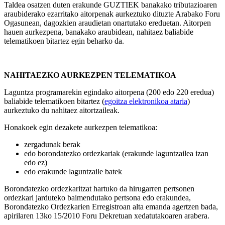
Taldea osatzen duten erakunde GUZTIEK banakako tributazioaren
araubiderako ezarritako aitorpenak aurkeztuko dituzte Arabako Foru
Ogasunean, dagozkien araudietan onartutako ereduetan. Aitorpen
hauen aurkezpena, banakako araubidean, nahitaez baliabide
telematikoen bitartez egin beharko da.
NAHITAEZKO AURKEZPEN TELEMATIKOA
Laguntza programarekin egindako aitorpena (200 edo 220 eredua)
baliabide telematikoen bitartez (
egoitza elektronikoa ataria
)
aurkeztuko du nahitaez aitortzaileak.
Honakoek egin dezakete aurkezpen telematikoa:
zergadunak berak
edo borondatezko ordezkariak (erakunde laguntzailea izan
edo ez)
edo erakunde laguntzaile batek
Borondatezko ordezkaritzat hartuko da hirugarren pertsonen
ordezkari jarduteko baimendutako pertsona edo erakundea,
Borondatezko Ordezkarien Erregistroan alta emanda agertzen bada,
apirilaren 13ko 15/2010 Foru Dekretuan xedatutakoaren arabera.