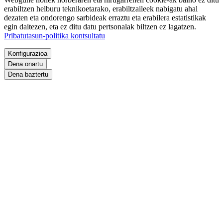
erabiltzen helburu teknikoetarako, erabiltzaileek nabigatu ahal
dezaten eta ondorengo sarbideak erraztu eta erabilera estatistikak
egin daitezen, eta ez ditu datu pertsonalak biltzen ez lagatzen.
Pribatutasun-politika kontsultatu
Konfigurazioa
Dena onartu
Dena baztertu