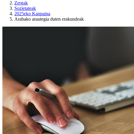
Zergak
Sozietateak
2025eko Kanpaina
Arabako arautegia duten erakundeak