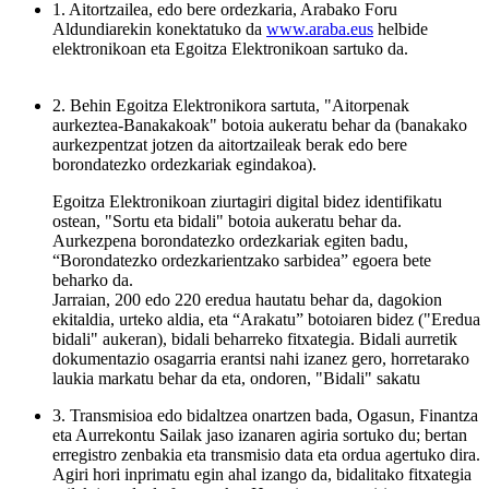
1. Aitortzailea, edo bere ordezkaria, Arabako Foru
Aldundiarekin konektatuko da
www.araba.eus
helbide
elektronikoan eta Egoitza Elektronikoan sartuko da.
2. Behin Egoitza Elektronikora sartuta, "Aitorpenak
aurkeztea-Banakakoak" botoia aukeratu behar da (banakako
aurkezpentzat jotzen da aitortzaileak berak edo bere
borondatezko ordezkariak egindakoa).
Egoitza Elektronikoan ziurtagiri digital bidez identifikatu
ostean, "Sortu eta bidali" botoia aukeratu behar da.
Aurkezpena borondatezko ordezkariak egiten badu,
“Borondatezko ordezkarientzako sarbidea” egoera bete
beharko da.
Jarraian, 200 edo 220 eredua hautatu behar da, dagokion
ekitaldia, urteko aldia, eta “Arakatu” botoiaren bidez ("Eredua
bidali" aukeran), bidali beharreko fitxategia. Bidali aurretik
dokumentazio osagarria erantsi nahi izanez gero, horretarako
laukia markatu behar da eta, ondoren, "Bidali" sakatu
3. Transmisioa edo bidaltzea onartzen bada, Ogasun, Finantza
eta Aurrekontu Sailak jaso izanaren agiria sortuko du; bertan
erregistro zenbakia eta transmisio data eta ordua agertuko dira.
Agiri hori inprimatu egin ahal izango da, bidalitako fitxategia