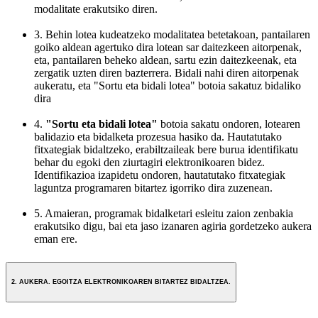
modalitate erakutsiko diren.
3. Behin lotea kudeatzeko modalitatea betetakoan, pantailaren
goiko aldean agertuko dira lotean sar daitezkeen aitorpenak,
eta, pantailaren beheko aldean, sartu ezin daitezkeenak, eta
zergatik uzten diren bazterrera. Bidali nahi diren aitorpenak
aukeratu, eta "Sortu eta bidali lotea" botoia sakatuz bidaliko
dira
4.
"Sortu eta bidali lotea"
botoia sakatu ondoren, lotearen
balidazio eta bidalketa prozesua hasiko da. Hautatutako
fitxategiak bidaltzeko, erabiltzaileak bere burua identifikatu
behar du egoki den ziurtagiri elektronikoaren bidez.
Identifikazioa izapidetu ondoren, hautatutako fitxategiak
laguntza programaren bitartez igorriko dira zuzenean.
5. Amaieran, programak bidalketari esleitu zaion zenbakia
erakutsiko digu, bai eta jaso izanaren agiria gordetzeko aukera
eman ere.
2. AUKERA. EGOITZA ELEKTRONIKOAREN BITARTEZ BIDALTZEA.