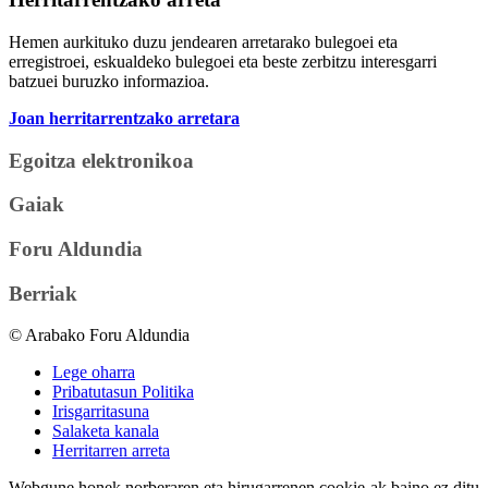
Hemen aurkituko duzu jendearen arretarako bulegoei eta
erregistroei, eskualdeko bulegoei eta beste zerbitzu interesgarri
batzuei buruzko informazioa.
Joan herritarrentzako arretara
Egoitza elektronikoa
Gaiak
Foru Aldundia
Berriak
© Arabako Foru Aldundia
Lege oharra
Pribatutasun Politika
Irisgarritasuna
Salaketa kanala
Herritarren arreta
Webgune honek norberaren eta hirugarrenen cookie-ak baino ez ditu