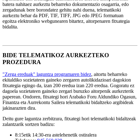
batera nahitaez aurkeztu beharreko dokumentazio osagarria, edo
zergadunak bere borondatez gehitu nahi duena, telematikoki
aurkeztu behar da PDF, TIF, TIFF, JPG edo JPEG formatuan
egoitza elektroniko webgunearen bitartez, aitorpenaren fitxategia
bidalita.
BIDE TELEMATIKOZ AURKEZTEKO
PROZEDURA
"Zerga ereduak" laguntza programaren bidez
, aitortu beharreko
ekitaldiko sozietateen gaineko zergaren autolikidazioari dagokion
fitxategia egingo da, izan 200 eredua izan 220 eredua. Gogoratu ez
dagoela sozietateen gaineko zergari buruzko aitorpenik aurkezterik
paperean. Ondoren, fitxategi hori Arabako Foru Aldundiko Ogasun,
Finantza eta Aurrekontu Sailera telematikoki bidaltzeko argibideak
jakinarazten dira.
Deitu gure laguntza zerbitzura, fitxategi hori telematikoki bidaltzeak
zalantzarik sortzen badizu:
8:15etik 14:30-era astelehenetik ostiralera