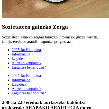
Sozietateen gaineko Zerga
Sozietateen gaineko zergari buruzko informazio guztia: tarifak,
taulak, ereduak, araudia, laguntza programa…
2025eko Kanpaina
Informazioa
Izapideak
Aurreko kanpainak
Laguntza behar duzu?
2025eko Kanpaina
Informazioa
Izapideak
Aurreko kanpainak
Laguntza behar duzu?
200 eta 220 ereduak aurkezteko baldintza
orokorrak: ARABAKO ARAUTEGIA duten