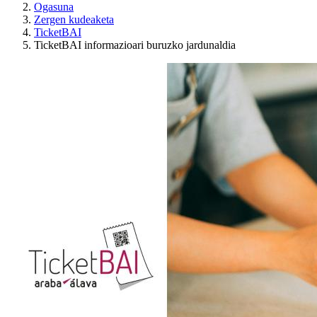
Ogasuna
Zergen kudeaketa
TicketBAI
TicketBAI informazioari buruzko jardunaldia