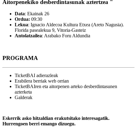
Aitorpenekiko desberdintasunak aztertzea "
Data
: Ekainak 26
Ordua:
09:30
Lekua
: Ignacio Aldecoa Kultura Etxea (Areto Nagusia).
Florida pasealekua 9, Vitoria-Gasteiz
Antolatzailea
: Arabako Foru Aldundia
PROGRAMA
TicketBAI adierazleak
Erabilera berriak web orrian
TicketBAIren eta aitorpenen arteko desberdintasunen
azterketa
Galderak
Eskerrik asko hitzaldian erakutsitako interesagatik.
Hurrengoen berri emango dizuegu.