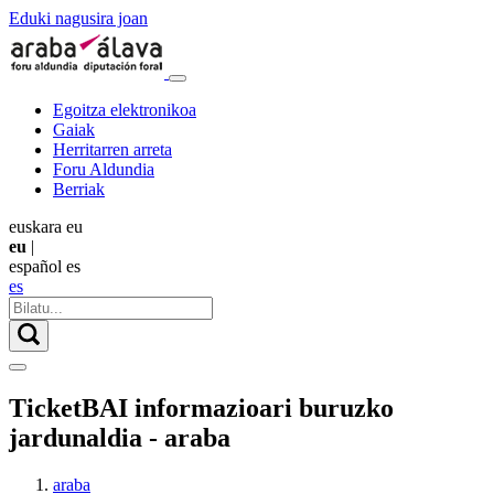
Eduki nagusira joan
Egoitza elektronikoa
Gaiak
Herritarren arreta
Foru Aldundia
Berriak
euskara
eu
eu
|
español
es
es
TicketBAI informazioari buruzko
jardunaldia - araba
araba