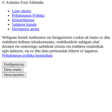
© Arabako Foru Aldundia
Lege oharra
Pribatutasun Politika
Irisgarritasuna
Salaketa kanala
Herritarren arreta
Webgune honek norberaren eta hirugarrenen cookie-ak baino ez ditu
erabiltzen helburu teknikoetarako, erabiltzaileek nabigatu ahal
dezaten eta ondorengo sarbideak erraztu eta erabilera estatistikak
egin daitezen, eta ez ditu datu pertsonalak biltzen ez lagatzen.
Pribatutasun-politika kontsultatu
Konfigurazioa
Dena onartu
Dena baztertu