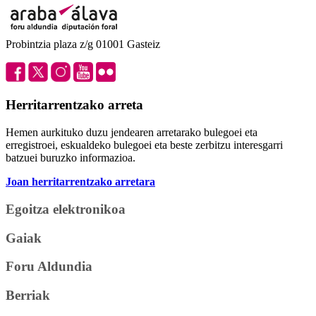
Probintzia plaza z/g 01001 Gasteiz
Herritarrentzako arreta
Hemen aurkituko duzu jendearen arretarako bulegoei eta
erregistroei, eskualdeko bulegoei eta beste zerbitzu interesgarri
batzuei buruzko informazioa.
Joan herritarrentzako arretara
Egoitza elektronikoa
Gaiak
Foru Aldundia
Berriak