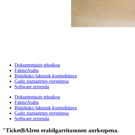
Dokumentazio teknikoa
FakturAraba
Bidalitako fakturak kontsultatzea
Gailu ziurtagirien erregistroa
Software zerrenda
Dokumentazio teknikoa
FakturAraba
Bidalitako fakturak kontsultatzea
Gailu ziurtagirien erregistroa
Software zerrenda
"TicketBAIren erabilgarritasunen aurkezpena.