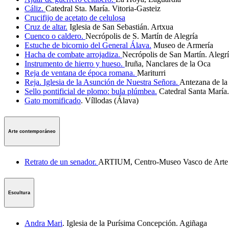
Cáliz.
Catedral Sta. María. Vitoria-Gasteiz
Crucifijo de acetato de celulosa
Cruz de altar.
Iglesia de San Sebastián. Artxua
Cuenco o caldero.
Necrópolis de S. Martín de Alegría
Estuche de bicornio del General Álava.
Museo de Armería
Hacha de combate arrojadiza.
Necrópolis de San Martín. Alegr
Instrumento de hierro y hueso.
Iruña, Nanclares de la Oca
Reja de ventana de época romana.
Mariturri
Reja. Iglesia de la Asunción de Nuestra Señora.
Antezana de la
Sello pontificial de plomo: bula plúmbea.
Catedral Santa María.
Gato momificado
. Víllodas (Álava)
Arte contemporáneo
Retrato de un senador.
ARTIUM, Centro-Museo Vasco de Arte 
Escultura
Andra Mari
. Iglesia de la Purísima Concepción. Agiñaga