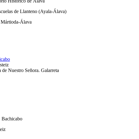
orio Histórico de Álava
cuelas de Llanteno (Ayala-Álava)
 Mártioda-Álava
hicabo
steiz
n de Nuestro Señora. Galarreta
n. Bachicabo
eiz