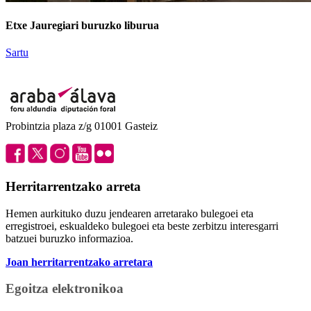
Etxe Jauregiari buruzko liburua
Sartu
Probintzia plaza z/g 01001 Gasteiz
Herritarrentzako arreta
Hemen aurkituko duzu jendearen arretarako bulegoei eta
erregistroei, eskualdeko bulegoei eta beste zerbitzu interesgarri
batzuei buruzko informazioa.
Joan herritarrentzako arretara
Egoitza elektronikoa