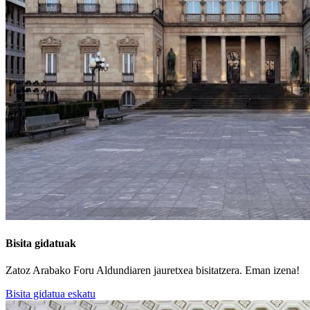
Bisita gidatuak
Zatoz Arabako Foru Aldundiaren jauretxea bisitatzera. Eman izena!
Bisita gidatua eskatu