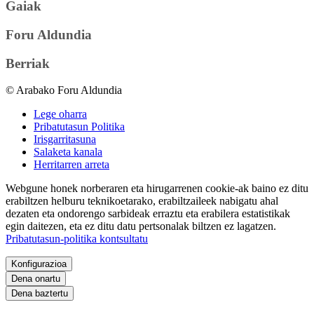
Gaiak
Foru Aldundia
Berriak
© Arabako Foru Aldundia
Lege oharra
Pribatutasun Politika
Irisgarritasuna
Salaketa kanala
Herritarren arreta
Webgune honek norberaren eta hirugarrenen cookie-ak baino ez ditu
erabiltzen helburu teknikoetarako, erabiltzaileek nabigatu ahal
dezaten eta ondorengo sarbideak erraztu eta erabilera estatistikak
egin daitezen, eta ez ditu datu pertsonalak biltzen ez lagatzen.
Pribatutasun-politika kontsultatu
Konfigurazioa
Dena onartu
Dena baztertu