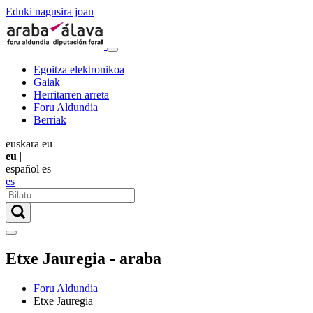
Eduki nagusira joan
Egoitza elektronikoa
Gaiak
Herritarren arreta
Foru Aldundia
Berriak
euskara
eu
eu
|
español
es
es
Etxe Jauregia - araba
Foru Aldundia
Etxe Jauregia