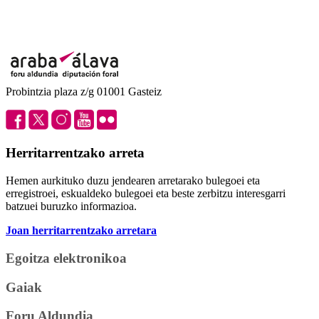
Probintzia plaza z/g 01001 Gasteiz
Herritarrentzako arreta
Hemen aurkituko duzu jendearen arretarako bulegoei eta
erregistroei, eskualdeko bulegoei eta beste zerbitzu interesgarri
batzuei buruzko informazioa.
Joan herritarrentzako arretara
Egoitza elektronikoa
Gaiak
Foru Aldundia