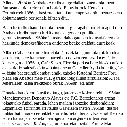
Allonak 2004an Arabako Artxiboan gordailatu zuen dokumentu
funtsean aurkitu ziren film horiek. Funts horrek Heraclio
Fournierrek 1886an hasi zuen familiaren enpresa dokumentazio eta
dokumentazio pertsonala biltzen ditu.
Balio historiko handiko dokumentu argitaragabe horietan ageri dira
Arabako hiriburuaren hiri itxura eta gertaera publiko
garrantzitsuenak, 1960ko hamarkadako garapen industrialaren eta
hazkunde demografikoaren ondorioz betiko eraldatu aurrekoak.
Alfaro Caballerok urte horietako Gasteizko eguneroko bizimodua
jaso zuen, bere kameraren aurretik pasatzen zen bezalaxe: Dato
kaleko giroa 1956an, Cafe Suizo, Florida parkea bere kioskoarekin
eta barkillo saltzaileekin – baina artean Canciller Ayala hotelik gabe
–; bisita bat oraindik erabat eraiki gabeko Katedral Berrira; Foru
plaza eta Abastos merkatua, garaiko ibilgailuen zirkulazioa; Alaba
Jeneralaren kalea irekitzeko obrak 1959an, eta abar.
Honako hauek ere ikusiko ditugu, jatorrizko kolorearekin: 1954an
Mendizorrotzan Deportivo Alaves eta F.C. Barcelonaren artean
jokatutako futbol partida, lehen mailara igotzeko denboraldian;
Espainiako Txirrindulari Itzulia Gasteizera iristen 1956an; desfile
militar bat hiriaren erdialdetik urte horretan bertan; Katedral Berriko
lehen harria jarri zeneko berrogeita hamargarren urteurrena
ospatzeko meza 1957an, eta, urte horretan bertan, Andre Maria