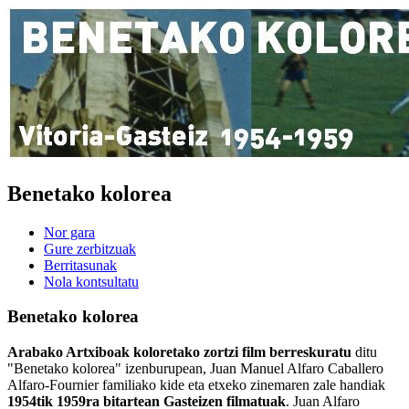
Benetako kolorea
Nor gara
Gure zerbitzuak
Berritasunak
Nola kontsultatu
Benetako kolorea
Arabako Artxiboak koloretako zortzi film berreskuratu
ditu
"Benetako kolorea" izenburupean, Juan Manuel Alfaro Caballero
Alfaro-Fournier familiako kide eta etxeko zinemaren zale handiak
1954tik 1959ra bitartean Gasteizen filmatuak
. Juan Alfaro