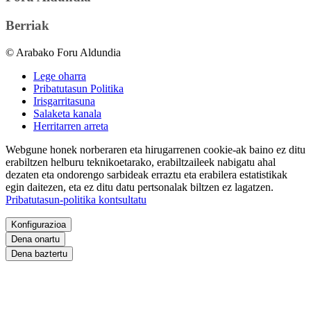
Berriak
© Arabako Foru Aldundia
Lege oharra
Pribatutasun Politika
Irisgarritasuna
Salaketa kanala
Herritarren arreta
Webgune honek norberaren eta hirugarrenen cookie-ak baino ez ditu
erabiltzen helburu teknikoetarako, erabiltzaileek nabigatu ahal
dezaten eta ondorengo sarbideak erraztu eta erabilera estatistikak
egin daitezen, eta ez ditu datu pertsonalak biltzen ez lagatzen.
Pribatutasun-politika kontsultatu
Konfigurazioa
Dena onartu
Dena baztertu