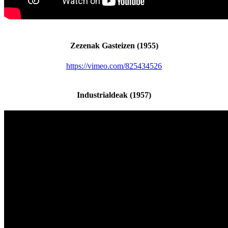
Zezenak Gasteizen (1955)
https://vimeo.com/825434526
Industrialdeak (1957)