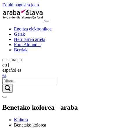
Eduki nagusira joan
Egoitza elektronikoa
Gaiak
Herritarren arreta
Foru Aldundia
Berriak
euskara
eu
eu
|
español
es
es
Benetako kolorea - araba
Kultura
Benetako kolorea