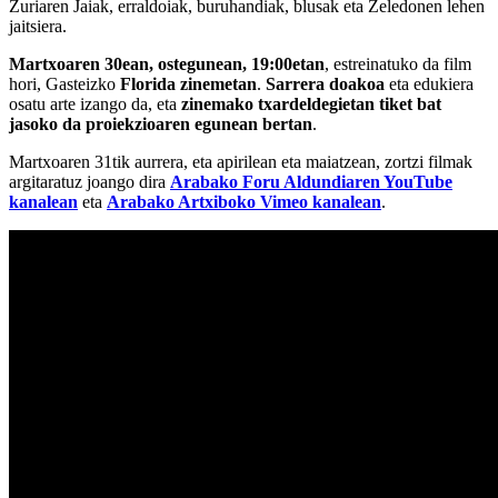
Zuriaren Jaiak, erraldoiak, buruhandiak, blusak eta Zeledonen lehen
jaitsiera.
Martxoaren 30ean, ostegunean, 19:00etan
, estreinatuko da film
hori, Gasteizko
Florida zinemetan
.
Sarrera doakoa
eta edukiera
osatu arte izango da, eta
zinemako txardeldegietan tiket bat
jasoko da proiekzioaren egunean bertan
.
Martxoaren 31tik aurrera, eta apirilean eta maiatzean, zortzi filmak
argitaratuz joango dira
Arabako Foru Aldundiaren YouTube
kanalean
eta
Arabako Artxiboko Vimeo kanalean
.