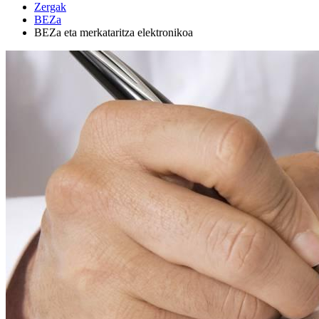
Zergak
BEZa
BEZa eta merkataritza elektronikoa