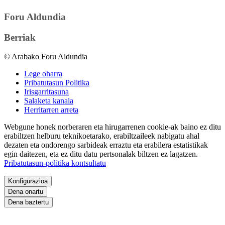
Foru Aldundia
Berriak
© Arabako Foru Aldundia
Lege oharra
Pribatutasun Politika
Irisgarritasuna
Salaketa kanala
Herritarren arreta
Webgune honek norberaren eta hirugarrenen cookie-ak baino ez ditu
erabiltzen helburu teknikoetarako, erabiltzaileek nabigatu ahal
dezaten eta ondorengo sarbideak erraztu eta erabilera estatistikak
egin daitezen, eta ez ditu datu pertsonalak biltzen ez lagatzen.
Pribatutasun-politika kontsultatu
Konfigurazioa
Dena onartu
Dena baztertu