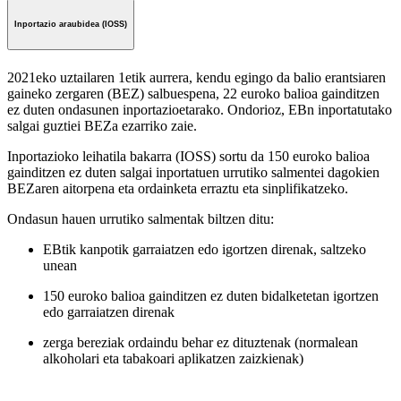
Inportazio araubidea (IOSS)
2021eko uztailaren 1etik aurrera, kendu egingo da balio erantsiaren
gaineko zergaren (BEZ) salbuespena, 22 euroko balioa gainditzen
ez duten ondasunen inportazioetarako. Ondorioz, EBn inportatutako
salgai guztiei BEZa ezarriko zaie.
Inportazioko leihatila bakarra (IOSS) sortu da 150 euroko balioa
gainditzen ez duten salgai inportatuen urrutiko salmentei dagokien
BEZaren aitorpena eta ordainketa erraztu eta sinplifikatzeko.
Ondasun hauen urrutiko salmentak biltzen ditu:
EBtik kanpotik garraiatzen edo igortzen direnak, saltzeko
unean
150 euroko balioa gainditzen ez duten bidalketetan igortzen
edo garraiatzen direnak
zerga bereziak ordaindu behar ez dituztenak (normalean
alkoholari eta tabakoari aplikatzen zaizkienak)