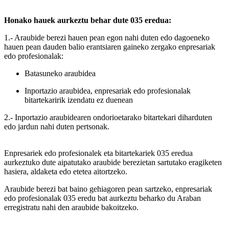
Honako hauek aurkeztu behar dute 035 eredua:
1.- Araubide berezi hauen pean egon nahi duten edo dagoeneko
hauen pean dauden balio erantsiaren gaineko zergako enpresariak
edo profesionalak:
Batasuneko araubidea
Inportazio araubidea, enpresariak edo profesionalak
bitartekaririk izendatu ez duenean
2.- Inportazio araubidearen ondorioetarako bitartekari diharduten
edo jardun nahi duten pertsonak.
Enpresariek edo profesionalek eta bitartekariek 035 eredua
aurkeztuko dute aipatutako araubide berezietan sartutako eragiketen
hasiera, aldaketa edo etetea aitortzeko.
Araubide berezi bat baino gehiagoren pean sartzeko, enpresariak
edo profesionalak 035 eredu bat aurkeztu beharko du Araban
erregistratu nahi den araubide bakoitzeko.