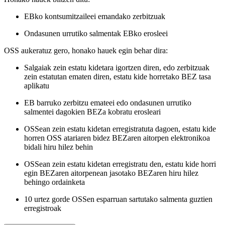
EBko kontsumitzaileei emandako zerbitzuak
Ondasunen urrutiko salmentak EBko erosleei
OSS aukeratuz gero, honako hauek egin behar dira:
Salgaiak zein estatu kidetara igortzen diren, edo zerbitzuak
zein estatutan ematen diren, estatu kide horretako BEZ tasa
aplikatu
EB barruko zerbitzu emateei edo ondasunen urrutiko
salmentei dagokien BEZa kobratu erosleari
OSSean zein estatu kidetan erregistratuta dagoen, estatu kide
horren OSS atariaren bidez BEZaren aitorpen elektronikoa
bidali hiru hilez behin
OSSean zein estatu kidetan erregistratu den, estatu kide horri
egin BEZaren aitorpenean jasotako BEZaren hiru hilez
behingo ordainketa
10 urtez gorde OSSen esparruan sartutako salmenta guztien
erregistroak