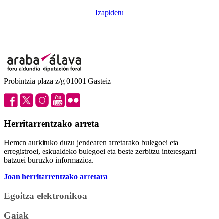
Izapidetu
Probintzia plaza z/g 01001 Gasteiz
Herritarrentzako arreta
Hemen aurkituko duzu jendearen arretarako bulegoei eta
erregistroei, eskualdeko bulegoei eta beste zerbitzu interesgarri
batzuei buruzko informazioa.
Joan herritarrentzako arretara
Egoitza elektronikoa
Gaiak