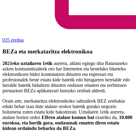
035 eredua
BEZa eta merkataritza elektronikoa
2021eko uztailaren 1etik
aurrera, aldatu egingo dira Batasuneko
azken kontsumitzaileek oro har Interneten eta bestelako bitarteko
elektronikoen bidez kontratatzen dituzten eta enpresari eta
profesionalek beste estatu kide batetik edo hirugarren herrialde edo
lurralde batetik bidaltzen dituzten ondasun emateei eta zerbitzuen
prestazioei BEZa aplikatzeari buruzko zenbait alderdi.
Orain arte, merkataritza elektronikoko saltzaileek BEZ zenbakia
eduki behar izan dute atalase orokor batetik gorako negozio
bolumena zuten estatu kide bakoitzean. Uztailaren 1etik aurrera,
atalase horien ordez
EBren atalase komun bat
ezarriko da,
10.000
eurokoa, eta hortik gora, ondasunak ematen diren estatu
kidean ordaindu beharko da BEZa
.