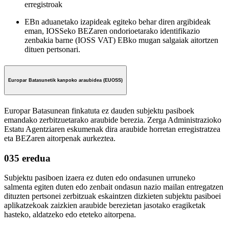
erregistroak
EBn aduanetako izapideak egiteko behar diren argibideak
eman, IOSSeko BEZaren ondorioetarako identifikazio
zenbakia barne (IOSS VAT) EBko mugan salgaiak aitortzen
dituen pertsonari.
Europar Batasunetik kanpoko araubidea (EUOSS)
Europar Batasunean finkatuta ez dauden subjektu pasiboek
emandako zerbitzuetarako araubide berezia. Zerga Administrazioko
Estatu Agentziaren eskumenak dira araubide horretan erregistratzea
eta BEZaren aitorpenak aurkeztea.
035 eredua
Subjektu pasiboen izaera ez duten edo ondasunen urruneko
salmenta egiten duten edo zenbait ondasun nazio mailan entregatzen
dituzten pertsonei zerbitzuak eskaintzen dizkieten subjektu pasiboei
aplikatzekoak zaizkien araubide berezietan jasotako eragiketak
hasteko, aldatzeko edo eteteko aitorpena.