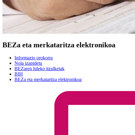
BEZa eta merkataritza elektronikoa
Informazio orokorra
Nola izapidetu
BEZaren hileko itzulketak
BIH
BEZa eta merkataritza elektronikoa