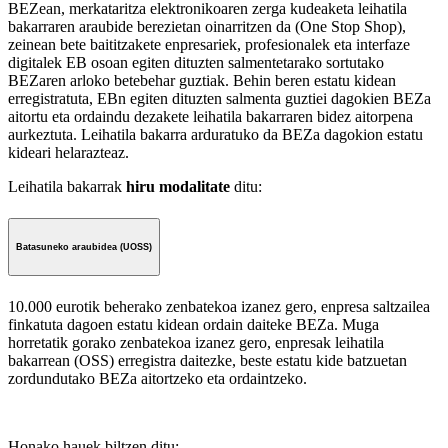
BEZean, merkataritza elektronikoaren zerga kudeaketa leihatila
bakarraren araubide berezietan oinarritzen da (One Stop Shop),
zeinean bete baititzakete enpresariek, profesionalek eta interfaze
digitalek EB osoan egiten dituzten salmentetarako sortutako
BEZaren arloko betebehar guztiak. Behin beren estatu kidean
erregistratuta, EBn egiten dituzten salmenta guztiei dagokien BEZa
aitortu eta ordaindu dezakete leihatila bakarraren bidez aitorpena
aurkeztuta. Leihatila bakarra arduratuko da BEZa dagokion estatu
kideari helarazteaz.
Leihatila bakarrak
hiru modalitate
ditu:
Batasuneko araubidea (UOSS)
10.000 eurotik beherako zenbatekoa izanez gero, enpresa saltzailea
finkatuta dagoen estatu kidean ordain daiteke BEZa. Muga
horretatik gorako zenbatekoa izanez gero, enpresak leihatila
bakarrean (OSS) erregistra daitezke, beste estatu kide batzuetan
zordundutako BEZa aitortzeko eta ordaintzeko.
Honako hauek biltzen ditu: