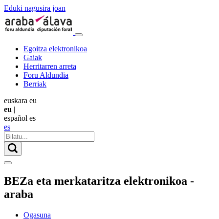
Eduki nagusira joan
Egoitza elektronikoa
Gaiak
Herritarren arreta
Foru Aldundia
Berriak
euskara
eu
eu
|
español
es
es
BEZa eta merkataritza elektronikoa -
araba
Ogasuna