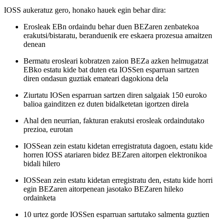
IOSS aukeratuz gero, honako hauek egin behar dira:
Erosleak EBn ordaindu behar duen BEZaren zenbatekoa
erakutsi/bistaratu, beranduenik ere eskaera prozesua amaitzen
denean
Bermatu erosleari kobratzen zaion BEZa azken helmugatzat
EBko estatu kide bat duten eta IOSSen esparruan sartzen
diren ondasun guztiak emateari dagokiona dela
Ziurtatu IOSen esparruan sartzen diren salgaiak 150 euroko
balioa gainditzen ez duten bidalketetan igortzen direla
Ahal den neurrian, fakturan erakutsi erosleak ordaindutako
prezioa, eurotan
IOSSean zein estatu kidetan erregistratuta dagoen, estatu kide
horren IOSS atariaren bidez BEZaren aitorpen elektronikoa
bidali hilero
IOSSean zein estatu kidetan erregistratu den, estatu kide horri
egin BEZaren aitorpenean jasotako BEZaren hileko
ordainketa
10 urtez gorde IOSSen esparruan sartutako salmenta guztien