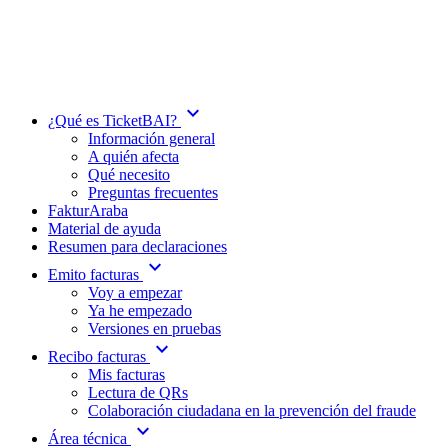
expand_more
¿Qué es TicketBAI?
Información general
A quién afecta
Qué necesito
Preguntas frecuentes
FakturAraba
Material de ayuda
Resumen para declaraciones
expand_more
Emito facturas
Voy a empezar
Ya he empezado
Versiones en pruebas
expand_more
Recibo facturas
Mis facturas
Lectura de QRs
Colaboración ciudadana en la prevención del fraude
expand_more
Área técnica