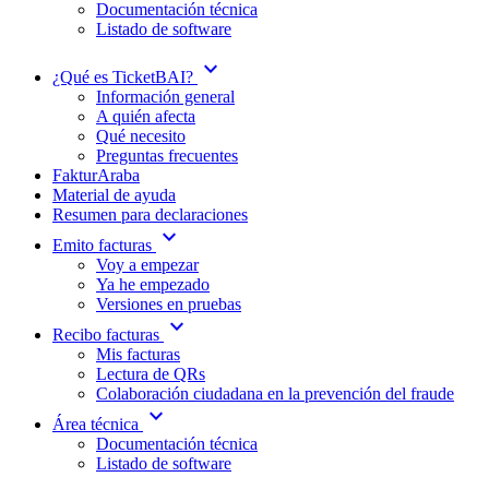
Documentación técnica
Listado de software
expand_more
¿Qué es TicketBAI?
Información general
A quién afecta
Qué necesito
Preguntas frecuentes
FakturAraba
Material de ayuda
Resumen para declaraciones
expand_more
Emito facturas
Voy a empezar
Ya he empezado
Versiones en pruebas
expand_more
Recibo facturas
Mis facturas
Lectura de QRs
Colaboración ciudadana en la prevención del fraude
expand_more
Área técnica
Documentación técnica
Listado de software