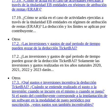
17.19. ¿Cómo se actúa en el caso de actividades ejercidas a
través de la titularidad EB entidades en régimen de atribución
de rentas (ERAR)?
17.19. ¿Cómo se actúa en el caso de actividades ejercidas a
través de la titularidad EB entidades en régimen de atribución
de rentas (ERAR)? La deducción y los límites se aplican por
contribuyente...
Otros
17.2. ¿Las inversiones y gastos de qué periodo de tiempo
pueden gozar de la deducción TicketBAI?
17.2. ¿Las inversiones y gastos de qué periodo de tiempo
pueden gozar de la deducción TicketBAI? Solamente las
inversiones y gastos realizadas en los años naturales 2020,
2021, 2022 y 2023 darán...
Otros
17.3. ¿Qué gastos e inversiones incentiva la deducción
TcketBAI? ¿Cuándo se entiende realizado el gasto o la
inversión: cuando se incurre en el mismo o cuando se paga?
Si el gasto del contribuyente corresponde a la implantación de
un software en la modalidad de pago periódico por
suscripción, ¿estos gastos son también incentivables?