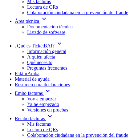
Mis facturas
Lectura de QRs
Colaboración ciudadana en la prevención del fraude
expand_more
Área técnica
Documentación técnica
Listado de software
expand_more
¿Qué es TicketBAI?
Información general
A quién afecta
Qué necesito
Preguntas frecuentes
FakturAraba
Material de ayuda
Resumen para declaraciones
expand_more
Emito facturas
Voy a empezar
Ya he empezado
Versiones en pruebas
expand_more
Recibo facturas
Mis facturas
Lectura de QRs
Colaboración ciudadana en la prevención del fraude