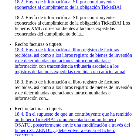
18.2. Envío de información al SII por contribuyentes
exonerados al cumplimiento de la obligación TicketBAI
18.2. Envío de información al SII por contribuyentes
exonerados al cumplimiento de la obligación TicketBAI Los
ficheros XML correspondientes a facturas expedidas
exoneradas del cumplimiento de la...
Recibo facturas o tiquets
18.3. Envío de información al libro registro de facturas
recibidas, así como a los libros registro de bienes de inversión
y de determinadas operaciones intracomunitarias e
información con trascendencia tributaria asociada a los
registros de facturas expedidas remitida con carácter anual
18.3. Envío de información al libro registro de facturas
recibidas, así como a los libros registro de bienes de inversión
y de determinadas operaciones intracomunitarias e
información con...
Recibo facturas o tiquets
18.4. En el supuesto de que un contribuyente que ha remitido
un fichero TicketBAI complementado con un fichero
OSATU, posteriormente envíe una modificación a través del
fichero ZUZENDU, ¿debe volver a enviar el fichero
OSATU?