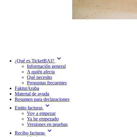
expand_more
¿Qué es TicketBAI?
Información general
A quién afecta
Qué necesito
Preguntas frecuentes
FakturAraba
Material de ayuda
Resumen para declaraciones
expand_more
Emito facturas
Voy a empezar
Ya he empezado
Versiones en pruebas
expand_more
Recibo facturas