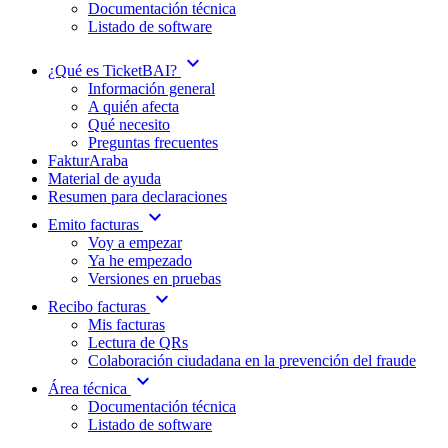
Documentación técnica
Listado de software
expand_more
¿Qué es TicketBAI?
Información general
A quién afecta
Qué necesito
Preguntas frecuentes
FakturAraba
Material de ayuda
Resumen para declaraciones
expand_more
Emito facturas
Voy a empezar
Ya he empezado
Versiones en pruebas
expand_more
Recibo facturas
Mis facturas
Lectura de QRs
Colaboración ciudadana en la prevención del fraude
expand_more
Área técnica
Documentación técnica
Listado de software