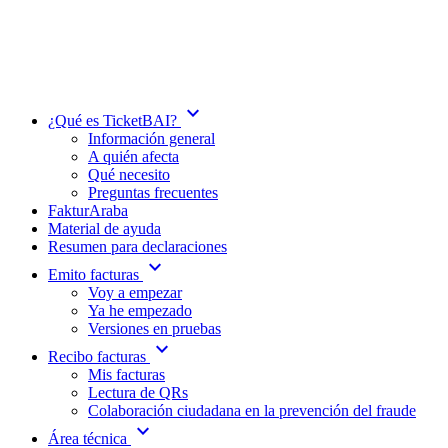
expand_more
¿Qué es TicketBAI?
Información general
A quién afecta
Qué necesito
Preguntas frecuentes
FakturAraba
Material de ayuda
Resumen para declaraciones
expand_more
Emito facturas
Voy a empezar
Ya he empezado
Versiones en pruebas
expand_more
Recibo facturas
Mis facturas
Lectura de QRs
Colaboración ciudadana en la prevención del fraude
expand_more
Área técnica