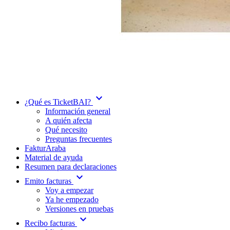
expand_more
¿Qué es TicketBAI?
Información general
A quién afecta
Qué necesito
Preguntas frecuentes
FakturAraba
Material de ayuda
Resumen para declaraciones
expand_more
Emito facturas
Voy a empezar
Ya he empezado
Versiones en pruebas
expand_more
Recibo facturas