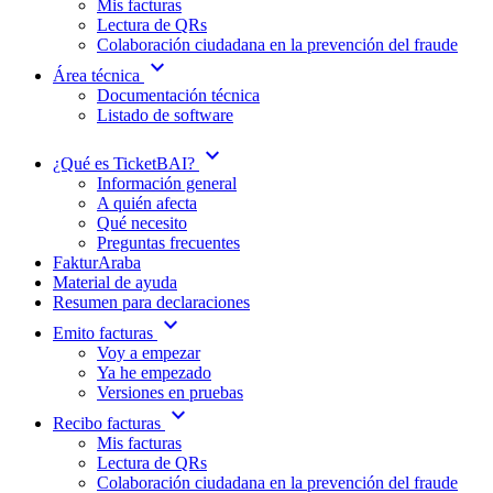
Mis facturas
Lectura de QRs
Colaboración ciudadana en la prevención del fraude
expand_more
Área técnica
Documentación técnica
Listado de software
expand_more
¿Qué es TicketBAI?
Información general
A quién afecta
Qué necesito
Preguntas frecuentes
FakturAraba
Material de ayuda
Resumen para declaraciones
expand_more
Emito facturas
Voy a empezar
Ya he empezado
Versiones en pruebas
expand_more
Recibo facturas
Mis facturas
Lectura de QRs
Colaboración ciudadana en la prevención del fraude