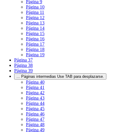
Página
9
Página
10
Página
11
Página
12
Página
13
Página
14
Página
15
Página
16
Página
17
Página
18
Página
19
Página
37
Página
38
Página
39
...
Páginas intermedias Use TAB para desplazarse.
Página
40
Página
41
Página
42
Página
43
Página
44
Página
45
Página
46
Página
47
Página
48
Página
49