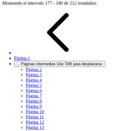
Mostrando el intervalo 177 - 180 de 212 resultados.
Página
1
...
Páginas intermedias Use TAB para desplazarse.
Página
2
Página
3
Página
4
Página
5
Página
6
Página
7
Página
8
Página
9
Página
10
Página
11
Página
12
Página
13