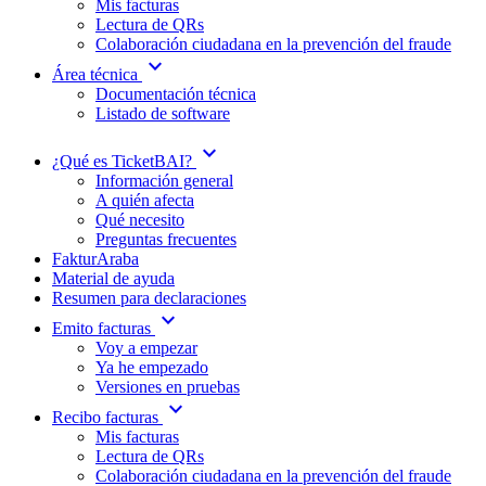
Mis facturas
Lectura de QRs
Colaboración ciudadana en la prevención del fraude
expand_more
Área técnica
Documentación técnica
Listado de software
expand_more
¿Qué es TicketBAI?
Información general
A quién afecta
Qué necesito
Preguntas frecuentes
FakturAraba
Material de ayuda
Resumen para declaraciones
expand_more
Emito facturas
Voy a empezar
Ya he empezado
Versiones en pruebas
expand_more
Recibo facturas
Mis facturas
Lectura de QRs
Colaboración ciudadana en la prevención del fraude