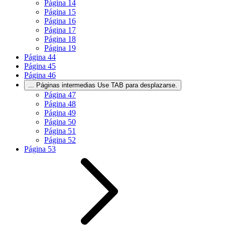
Página
14
Página
15
Página
16
Página
17
Página
18
Página
19
Página
44
Página
45
Página
46
...
Páginas intermedias Use TAB para desplazarse.
Página
47
Página
48
Página
49
Página
50
Página
51
Página
52
Página
53