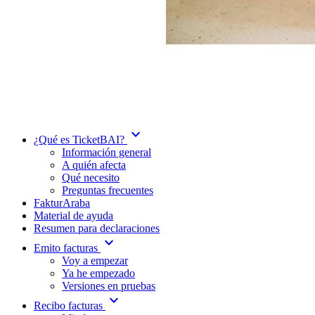
expand_more
¿Qué es TicketBAI?
Información general
A quién afecta
Qué necesito
Preguntas frecuentes
FakturAraba
Material de ayuda
Resumen para declaraciones
expand_more
Emito facturas
Voy a empezar
Ya he empezado
Versiones en pruebas
expand_more
Recibo facturas