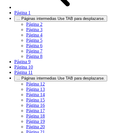
Página
1
...
Páginas intermedias Use TAB para desplazarse.
Página
2
Página
3
Página
4
Página
5
Página
6
Página
7
Página
8
Página
9
Página
10
Página
11
...
Páginas intermedias Use TAB para desplazarse.
Página
12
Página
13
Página
14
Página
15
Página
16
Página
17
Página
18
Página
19
Página
20
Página
21