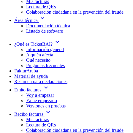
Mis facturas
Lectura de QRs
Colaboración ciudadana en la prevención del fraude
expand_more
Área técnica
Documentación técnica
Listado de software
expand_more
¿Qué es TicketBAI?
Información general
A quién afecta
Qué necesito
Preguntas frecuentes
FakturAraba
Material de ayuda
Resumen para declaraciones
expand_more
Emito facturas
Voy a empezar
Ya he empezado
Versiones en pruebas
expand_more
Recibo facturas
Mis facturas
Lectura de QRs
Colaboración ciudadana en la prevención del fraude