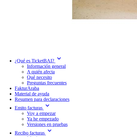
expand_more
¿Qué es TicketBAI?
Información general
A quién afecta
Qué necesito
Preguntas frecuentes
FakturAraba
Material de ayuda
Resumen para declaraciones
expand_more
Emito facturas
Voy a empezar
Ya he empezado
Versiones en pruebas
expand_more
Recibo facturas