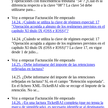
y operaciones con trascendencia tributaria "54"? ¿Cuál es la
diferencia respecto a la clave "08"? La clave 54 debe
utilizarse para...
Voy a empezar
Facturación
He empezado
14.24. ¿Cuándo se utiliza la clave de régimen especial: 17
"Operación acogida a alguno de los regímenes previstos en el
capítulo XI título IX (OSS e IOSS)"?
14.24. ¿Cuándo se utiliza la clave de régimen especial: 17
"Operación acogida a alguno de los regímenes previstos en el
capítulo XI título IX (OSS e IOSS)"? La clave 17, en vigor
desde 1 de julio...
Voy a empezar
Facturación
He empezado
14.25. ¿Debe informarse del importe de las retenciones
reflejadas en factura?
14.25. ¿Debe informarse del importe de las retenciones
reflejadas en factura? Sí, en el campo "Retención soportada".
En el fichero XML-TicketBAI sólo se recoge el Importe de la
retención. No se...
Voy a empezar
Facturación
He empezado
14.26. ¿En una factura TicketBAI completa (que no tenga la
marca de simplificada), es necesario identificar al destinatario